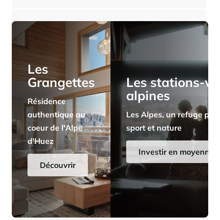
⸱
⸱
1 chambre
1 salle de bains
31 m²
267 000 €
Panorama 2026
Etude annuelle de l'immobilier de montagne par Cimalpes
En savoir plus
Les
Grangettes
Les stations-vi
alpines
Résidence
authentique au
Les Alpes, un refuge pris
coeur de l'Alpe
sport et nature
d'Huez
Où trouver les plus beaux spots de ski hors-piste dans les Alpes
françaises ?
Investir en moyenne a
Vous attendez les chutes de neige comme d'autres guettent le lever
Découvrir
du soleil ? Vous snobez les pistes damées pour leur préférer les
grands espaces vierges de traces ? Vous faites sans doute partie de
ces adeptes du ski hors-piste. Découvrez notre sélection de secteurs
mythiques où la poudreuse se mérite - et se savoure.