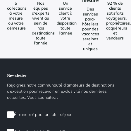
mesure
5
Nos
Un
92 % de
collections
équipes
service
clients
Des
à votre
d'experts
client à
satisfaits
services
mesure
vivent au
votre
voyageurs,
para-
ou votre
sein de
disposition
propriétaires,
hôteliers
démesure
nos
toute
acquéreurs
pour des
destinations
l'année
et
vacances
toute
vendeurs
sereines
l'année
et
uniques
Newsletter
Rejoignez notre communauté d’amateurs de destinations
d’exception pour recevoir en exclusivité nos dernières
actualités. Vous souhaitez :
Être inspiré pour un futur séjour