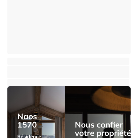
Appartement - chalet 4 pièces avec sauna
Val Thorens
⸱
⸱
3 chambres
3 salles de bains
122 m²
1 950 000 €
Naos
1570
Nous confier
votre propriété
Résidence