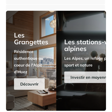
⸱
⸱
1 chambre
1 salle de bains
38 m²
325 000 €
Panorama 2026
Etude annuelle de l'immobilier de montagne par Cimalpes
En savoir plus
Les
Grangettes
Les stations-vi
alpines
Résidence
authentique au
Les Alpes, un refuge pris
coeur de l'Alpe
sport et nature
d'Huez
Où trouver les plus beaux spots de ski hors-piste dans les Alpes
françaises ?
Investir en moyenne a
Vous attendez les chutes de neige comme d'autres guettent le lever
Découvrir
du soleil ? Vous snobez les pistes damées pour leur préférer les
grands espaces vierges de traces ? Vous faites sans doute partie de
ces adeptes du ski hors-piste. Découvrez notre sélection de secteurs
mythiques où la poudreuse se mérite - et se savoure.