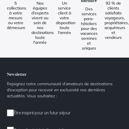
mesure
5
Nos
Un
92 % de
collections
équipes
service
clients
Des
à votre
d'experts
client à
satisfaits
services
mesure
vivent au
votre
voyageurs,
para-
ou votre
sein de
disposition
propriétaires,
hôteliers
démesure
nos
toute
acquéreurs
pour des
destinations
l'année
et
vacances
toute
vendeurs
sereines
l'année
et
uniques
Newsletter
Rejoignez notre communauté d’amateurs de destinations
d’exception pour recevoir en exclusivité nos dernières
actualités. Vous souhaitez :
Être inspiré pour un futur séjour