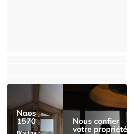
Chalet 5 pièces sur 1028m² de terrain constructible - Charme Authentique
Les 2 Alpes - Les Deux Alpes
⸱
⸱
4 chambres
2 salles de bains
146 m²
2 080 000 €
Naos
1570
Nous confier
votre propriété
Résidence