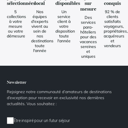
sélectionnées
local
disponibles
sur
conquis
mesure
5
Nos
Un
92 % de
collections
équipes
service
clients
Des
à votre
d'experts
client à
satisfaits
services
mesure
vivent au
votre
voyageurs,
para-
ou votre
sein de
disposition
propriétaires,
hôteliers
démesure
nos
toute
acquéreurs
pour des
destinations
l'année
et
vacances
toute
vendeurs
sereines
l'année
et
uniques
Newsletter
Rejoignez notre communauté d’amateurs de destinations
d’exception pour recevoir en exclusivité nos dernières
actualités. Vous souhaitez :
Être inspiré pour un futur séjour