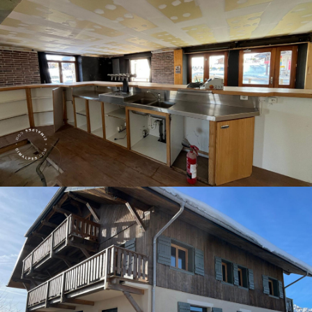
Panorama 2026
Etude annuelle de l'immobilier de montagne par Cimalpes
En savoir plus
Où trouver les plus beaux spots de ski hors-piste dans les Alpes
françaises ?
Vous attendez les chutes de neige comme d'autres guettent le lever
du soleil ? Vous snobez les pistes damées pour leur préférer les
grands espaces vierges de traces ? Vous faites sans doute partie de
ces adeptes du ski hors-piste. Découvrez notre sélection de secteurs
mythiques où la poudreuse se mérite - et se savoure.