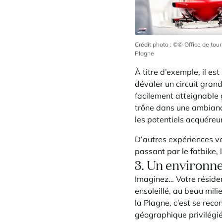
Crédit photo : ©© Office de tou
Plagne
À titre d’exemple, il e
dévaler un circuit grand
facilement atteignable 
trône dans une ambiance
les potentiels acquéreu
D’autres expériences vo
passant par le fatbike, l
3. Un environne
Imaginez… Votre réside
ensoleillé, au beau milie
la Plagne, c’est se reco
géographique privilégié