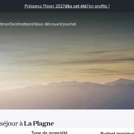
Préparez l'hiver 2027
dès cet été
J’en profite !
timer
Destinations
Nous découvrir
Journal
séjour à
La Plagne
Type de propriété
Budget maxim