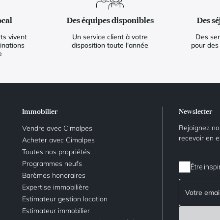
ocal
Des équipes disponibles
Des sé
ts vivent
Un service client à votre
Des ser
inations
disposition toute l'année
pour des
e
Immobilier
Newsletter
Rejoignez no
Vendre avec Cimalpes
recevoir en e
Acheter avec Cimalpes
Toutes nos propriétés
Programmes neufs
Être inspi
Barèmes honoraires
Expertise immobilière
Estimateur gestion location
Estimateur immobilier