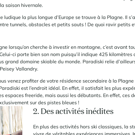
la saison hivernale.
e ludique la plus longue d’Europe se trouve à la Plagne. Il s’a
re tunnels, obstacles et petits sauts ! De quoi ravir petits 
ne lorsqu’on cherche à investir en montagne, c’est avant to
 Celui-ci porte bien son nom puisqu’il indique 425 kilomètres
lus grand domaine skiable du monde. Paradiski relie d’ailleur
 Peisey Vallandry.
i vous venez profiter de votre résidence secondaire à la Plag
Paradiski est l’endroit idéal. En effet, il satisfait les plus e
s espaces freeride, mais aussi les débutants. En effet, ces 
xclusivement sur des pistes bleues !
2. Des activités inédites
En plus des activités hors ski classiques, la st
vivre de véritables expériences immersives. In