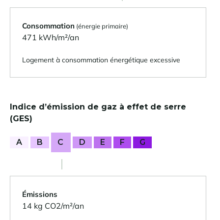
Consommation
(énergie primaire)
471 kWh/m²/an
Logement à consommation énergétique excessive
Indice d’émission de gaz à effet de serre
(GES)
A
B
C
D
E
F
G
Émissions
14 kg CO2/m²/an