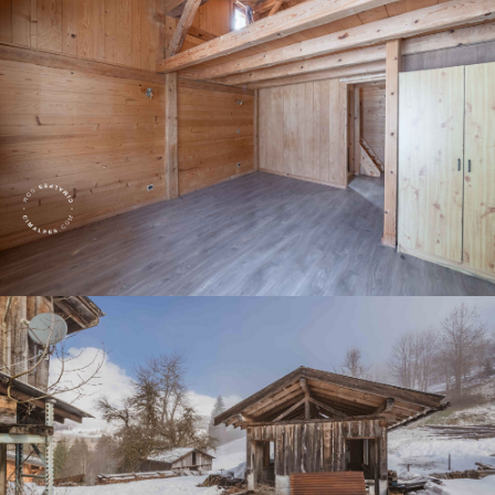
Panorama 2026
Etude annuelle de l'immobilier de montagne par Cimalpes
En savoir plus
Où trouver les plus beaux spots de ski hors-piste dans les Alpes
françaises ?
Vous attendez les chutes de neige comme d'autres guettent le lever
du soleil ? Vous snobez les pistes damées pour leur préférer les
grands espaces vierges de traces ? Vous faites sans doute partie de
ces adeptes du ski hors-piste. Découvrez notre sélection de secteurs
mythiques où la poudreuse se mérite - et se savoure.