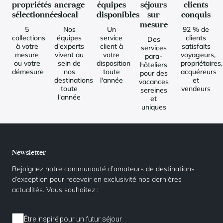
propriétés
ancrage
équipes
séjours
clients
sélectionnées
local
disponibles
sur
conquis
mesure
5
Nos
Un
92 % de
collections
équipes
service
clients
Des
à votre
d'experts
client à
satisfaits
services
mesure
vivent au
votre
voyageurs,
para-
ou votre
sein de
disposition
propriétaires,
hôteliers
démesure
nos
toute
acquéreurs
pour des
destinations
l'année
et
vacances
toute
vendeurs
sereines
l'année
et
uniques
Newsletter
Rejoignez notre communauté d’amateurs de destinations
d’exception pour recevoir en exclusivité nos dernières
actualités. Vous souhaitez :
Être inspiré pour un futur séjour