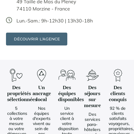
49 Taille de Mas du Pleney
74110 Morzine - France
Lun.-Sam.: 9h-12h30 | 13h30-18h
DÉCOUVRIR L'AGENCE
Des
Un
Des
Des
Des
propriétés
ancrage
équipes
séjours
clients
sélectionnées
local
disponibles
sur
conquis
mesure
5
Nos
Un
92 % de
collections
équipes
service
clients
Des
à votre
d'experts
client à
satisfaits
services
mesure
vivent au
votre
voyageurs,
para-
ou votre
sein de
disposition
propriétaires,
hôteliers
démesure
nos
toute
acquéreurs