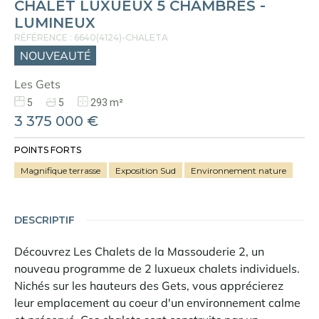
CHALET LUXUEUX 5 CHAMBRES -
LUMINEUX
RÉFÉRENCE : 6640(4124)-CHALETA
NOUVEAUTÉ
Les Gets
5
5
293 m²
3 375 000 €
POINTS FORTS
Magnifique terrasse
Exposition Sud
Environnement nature
DESCRIPTIF
Découvrez Les Chalets de la Massouderie 2, un
nouveau programme de 2 luxueux chalets individuels.
Nichés sur les hauteurs des Gets, vous apprécierez
leur emplacement au coeur d'un environnement calme