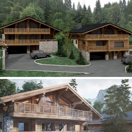
Panorama 2026
Etude annuelle de l'immobilier de montagne par Cimalpes
En savoir plus
Où trouver les plus beaux spots de ski hors-piste dans les Alpes
françaises ?
Vous attendez les chutes de neige comme d'autres guettent le lever
du soleil ? Vous snobez les pistes damées pour leur préférer les
grands espaces vierges de traces ? Vous faites sans doute partie de
ces adeptes du ski hors-piste. Découvrez notre sélection de secteurs
mythiques où la poudreuse se mérite - et se savoure.