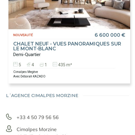
6 600 000 €
NOUVEAUTÉ
CHALET NEUF - VUES PANORAMIQUES SUR
LE MONT-BLANC
Demi-Quartier
5
4
1
435 m²
Cimalpes Megève
Avec Déborah KAZADO
L´AGENCE CIMALPES MORZINE
+33 4 50 79 56 56
Cimalpes Morzine