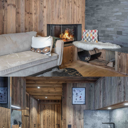
Panorama 2026
Etude annuelle de l'immobilier de montagne par Cimalpes
En savoir plus
Où trouver les plus beaux spots de ski hors-piste dans les Alpes
françaises ?
Vous attendez les chutes de neige comme d'autres guettent le lever
du soleil ? Vous snobez les pistes damées pour leur préférer les
grands espaces vierges de traces ? Vous faites sans doute partie de
ces adeptes du ski hors-piste. Découvrez notre sélection de secteurs
mythiques où la poudreuse se mérite - et se savoure.