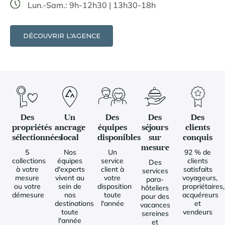
Lun.-Sam.: 9h-12h30 | 13h30-18h
DÉCOUVRIR L'AGENCE
Des
Un
Des
Des
Des
propriétés
ancrage
équipes
séjours
clients
sélectionnées
local
disponibles
sur
conquis
mesure
5
Nos
Un
92 % de
collections
équipes
service
clients
Des
à votre
d'experts
client à
satisfaits
services
mesure
vivent au
votre
voyageurs,
para-
ou votre
sein de
disposition
propriétaires,
hôteliers
démesure
nos
toute
acquéreurs
pour des
destinations
l'année
et
vacances
toute
vendeurs
sereines
l'année
et