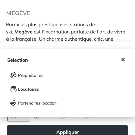
MEGÈVE
Parmi les plus prestigieuses stations de
ski,
Megève
est l’incarnation parfaite de l’art de vivre
à la française. Un charme authentique, chic, une
ambiance discrète toute en élégance et
Mes favoris
un
environnement alpin
de moyenne altitude lui
Sélection
confèrent sa réputation de «
Petite Suisse des Alpes
».
Mes séjours enregistrés (
0
)
Sélection
Propriétaires
EN SAVOIR PLUS
LANGUE
Mes propriétés enregistrées (
0
)
Locataires
Français
English
Partenaires location
DEVISE
Euro
Dollar
Livre
Rouble
BIENS SIMILAIRES
Appliquer
D’autres lieux de vie d’exception
sont disponibles par ici