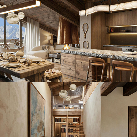
Panorama 2026
Etude annuelle de l'immobilier de montagne par Cimalpes
En savoir plus
Où trouver les plus beaux spots de ski hors-piste dans les Alpes
françaises ?
Vous attendez les chutes de neige comme d'autres guettent le lever
du soleil ? Vous snobez les pistes damées pour leur préférer les
grands espaces vierges de traces ? Vous faites sans doute partie de
ces adeptes du ski hors-piste. Découvrez notre sélection de secteurs
mythiques où la poudreuse se mérite - et se savoure.