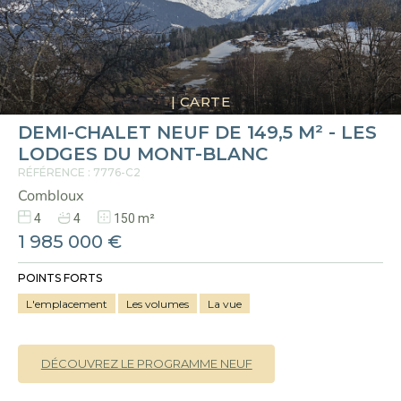
|
CARTE
DEMI-CHALET NEUF DE 149,5 M² - LES
LODGES DU MONT-BLANC
RÉFÉRENCE : 7776-C2
Combloux
4
4
150 m²
1 985 000 €
POINTS FORTS
L'emplacement
Les volumes
La vue
DÉCOUVREZ LE PROGRAMME NEUF