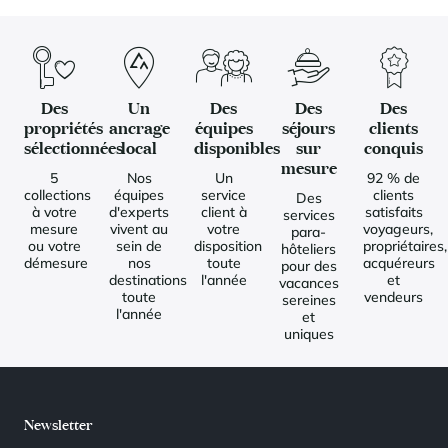
Des
Un
Des
Des
Des
propriétés
ancrage
équipes
séjours
clients
sélectionnées
local
disponibles
sur
conquis
mesure
5
Nos
Un
92 % de
collections
équipes
service
clients
Des
à votre
d'experts
client à
satisfaits
services
mesure
vivent au
votre
voyageurs,
para-
ou votre
sein de
disposition
propriétaires,
hôteliers
démesure
nos
toute
acquéreurs
pour des
destinations
l'année
et
vacances
toute
vendeurs
sereines
l'année
et
uniques
Newsletter