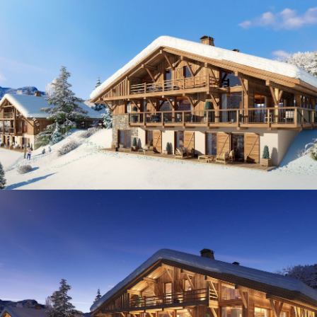
Panorama 2026
Etude annuelle de l'immobilier de montagne par Cimalpes
En savoir plus
Où trouver les plus beaux spots de ski hors-piste dans les Alpes
françaises ?
Vous attendez les chutes de neige comme d'autres guettent le lever
du soleil ? Vous snobez les pistes damées pour leur préférer les
grands espaces vierges de traces ? Vous faites sans doute partie de
ces adeptes du ski hors-piste. Découvrez notre sélection de secteurs
mythiques où la poudreuse se mérite - et se savoure.