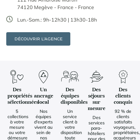
74120 Megève - France - France
Lun.-Sam.: 9h-12h30 | 13h30-18h
DÉCOUVRIR L'AGENCE
Des
Un
Des
Des
Des
propriétés
ancrage
équipes
séjours
clients
sélectionnées
local
disponibles
sur
conquis
mesure
5
Nos
Un
92 % de
collections
équipes
service
clients
Des
à votre
d'experts
client à
satisfaits
services
mesure
vivent au
votre
voyageurs,
para-
ou votre
sein de
disposition
propriétaires,
hôteliers
démesure
nos
toute
acquéreurs
pour des