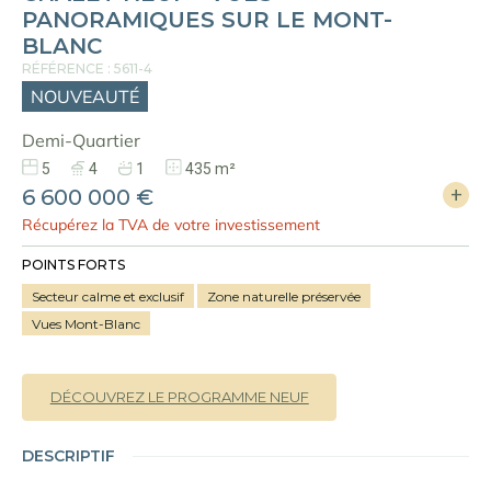
PANORAMIQUES SUR LE MONT-
BLANC
RÉFÉRENCE : 5611-4
NOUVEAUTÉ
Demi-Quartier
5
4
1
435 m²
6 600 000 €
Récupérez la TVA de votre investissement
POINTS FORTS
Secteur calme et exclusif
Zone naturelle préservée
Vues Mont-Blanc
DÉCOUVREZ LE PROGRAMME NEUF
DESCRIPTIF