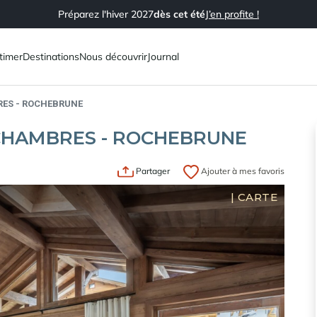
Préparez l'hiver 2027
dès cet été
J’en profite !
timer
Destinations
Nous découvrir
Journal
RES - ROCHEBRUNE
 CHAMBRES - ROCHEBRUNE
Partager
Ajouter à mes favoris
|
CARTE