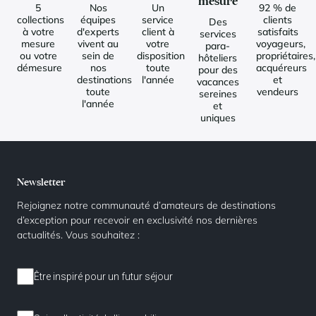
mesure
5
Nos
Un
92 % de
collections
équipes
service
clients
Des
à votre
d'experts
client à
satisfaits
services
mesure
vivent au
votre
voyageurs,
para-
ou votre
sein de
disposition
propriétaires,
hôteliers
démesure
nos
toute
acquéreurs
pour des
destinations
l'année
et
vacances
toute
vendeurs
sereines
l'année
et
uniques
Newsletter
Rejoignez notre communauté d’amateurs de destinations
d’exception pour recevoir en exclusivité nos dernières
actualités. Vous souhaitez :
Être inspiré pour un futur séjour