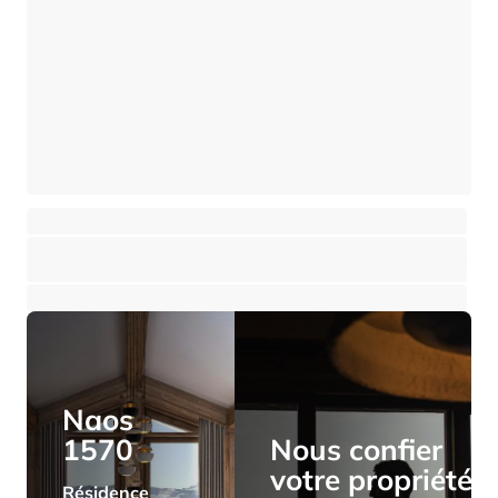
Appartement - chalet 4 pièces avec sauna
Val Thorens
⸱
⸱
3 chambres
3 salles de bains
122 m²
1 950 000 €
Naos
1570
Nous confier
votre propriété
Résidence