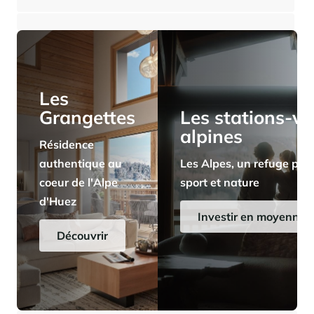
⸱
⸱
1 chambre
1 salle de bains
31 m²
267 000 €
Panorama 2026
Etude annuelle de l'immobilier de montagne par Cimalpes
En savoir plus
Les
Grangettes
Les stations-vi
alpines
Résidence
authentique au
Les Alpes, un refuge pris
coeur de l'Alpe
sport et nature
d'Huez
Où trouver les plus beaux spots de ski hors-piste dans les Alpes
françaises ?
Investir en moyenne a
Vous attendez les chutes de neige comme d'autres guettent le lever
Découvrir
du soleil ? Vous snobez les pistes damées pour leur préférer les
grands espaces vierges de traces ? Vous faites sans doute partie de
ces adeptes du ski hors-piste. Découvrez notre sélection de secteurs
mythiques où la poudreuse se mérite - et se savoure.