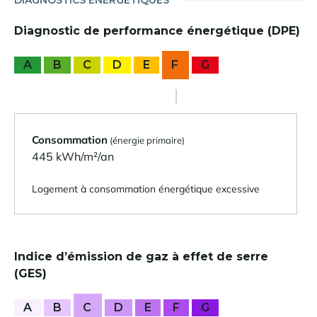
DIAGNOSTICS ÉNERGÉTIQUES
Diagnostic de performance énergétique (DPE)
A
B
C
D
E
F
G
Consommation
(énergie primaire)
445 kWh/m²/an
Logement à consommation énergétique excessive
Indice d’émission de gaz à effet de serre
(GES)
A
B
C
D
E
F
G