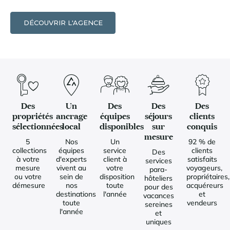
DÉCOUVRIR L'AGENCE
Des
Un
Des
Des
Des
propriétés
ancrage
équipes
séjours
clients
sélectionnées
local
disponibles
sur
conquis
mesure
5
Nos
Un
92 % de
collections
équipes
service
clients
Des
à votre
d'experts
client à
satisfaits
services
mesure
vivent au
votre
voyageurs,
para-
ou votre
sein de
disposition
propriétaires,
hôteliers
démesure
nos
toute
acquéreurs
pour des
destinations
l'année
et
vacances
toute
vendeurs
sereines
l'année
et
uniques