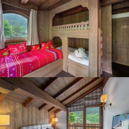
Panorama 2026
Etude annuelle de l'immobilier de montagne par Cimalpes
En savoir plus
Où trouver les plus beaux spots de ski hors-piste dans les Alpes
françaises ?
Vous attendez les chutes de neige comme d'autres guettent le lever
du soleil ? Vous snobez les pistes damées pour leur préférer les
grands espaces vierges de traces ? Vous faites sans doute partie de
ces adeptes du ski hors-piste. Découvrez notre sélection de secteurs
mythiques où la poudreuse se mérite - et se savoure.