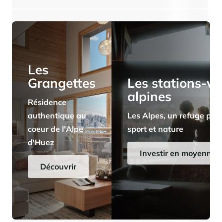
⸱
⸱
1 chambre
1 salle de bains
31 m²
267 000 €
Panorama 2026
Etude annuelle de l'immobilier de montagne par Cimalpes
En savoir plus
Les
Grangettes
Les stations-vi
alpines
Résidence
authentique au
Les Alpes, un refuge pris
coeur de l'Alpe
sport et nature
d'Huez
Où trouver les plus beaux spots de ski hors-piste dans les Alpes
françaises ?
Investir en moyenne a
Vous attendez les chutes de neige comme d'autres guettent le lever
Découvrir
du soleil ? Vous snobez les pistes damées pour leur préférer les
grands espaces vierges de traces ? Vous faites sans doute partie de
ces adeptes du ski hors-piste. Découvrez notre sélection de secteurs
mythiques où la poudreuse se mérite - et se savoure.