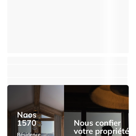
Appartement - chalet 4 pièces avec sauna
Val Thorens
⸱
⸱
3 chambres
3 salles de bains
122 m²
1 950 000 €
Naos
1570
Nous confier
votre propriété
Résidence