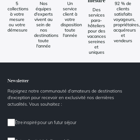
mesure
5
Nos
Un
92 % de
collections
équipes
service
clients
Des
à votre
d'experts
client à
satisfaits
services
mesure
vivent au
votre
voyageurs,
para-
ou votre
sein de
disposition
propriétaires,
hôteliers
démesure
nos
toute
acquéreurs
pour des
destinations
l'année
et
vacances
toute
vendeurs
sereines
l'année
et
uniques
Newsletter
Rejoignez notre communauté d’amateurs de destinations
d’exception pour recevoir en exclusivité nos dernières
actualités. Vous souhaitez :
Être inspiré pour un futur séjour