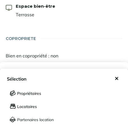
Espace bien-être
Terrasse
COPROPRIETE
Bien en copropriété : non
Mes favoris
Sélection
LA DESTINATION
Mes séjours enregistrés (
0
)
Sélection
Propriétaires
LANGUE
Mes propriétés enregistrées (
0
)
Locataires
Français
English
Partenaires location
DEVISE