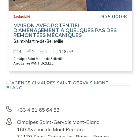
975 000 €
Exclusivité
MAISON AVEC POTENTIEL
D'AMÉNAGEMENT À QUELQUES PAS DES
REMONTÉES MÉCANIQUES
Saint-Martin-de-Belleville
4
2
2
118 m²
Cimalpes Saint-Martin-de-Belleville
Avec Esmée VAN HERZEELE
L´AGENCE CIMALPES SAINT-GERVAIS MONT-
BLANC
+33 4 81 65 64 83
Cimalpes Saint-Gervais Mont-Blanc
160 Avenue du Mont Paccard
74170 Saint-Gervais-les-Bains - France