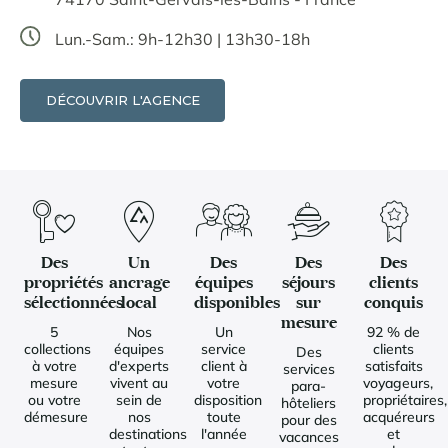
Lun.-Sam.: 9h-12h30 | 13h30-18h
DÉCOUVRIR L'AGENCE
Des
Un
Des
Des
Des
propriétés
ancrage
équipes
séjours
clients
sélectionnées
local
disponibles
sur
conquis
mesure
5
Nos
Un
92 % de
collections
équipes
service
clients
Des
à votre
d'experts
client à
satisfaits
services
mesure
vivent au
votre
voyageurs,
para-
ou votre
sein de
disposition
propriétaires,
hôteliers
démesure
nos
toute
acquéreurs
pour des
destinations
l'année
et
vacances