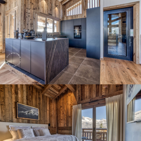
Panorama 2026
Etude annuelle de l'immobilier de montagne par Cimalpes
En savoir plus
Où trouver les plus beaux spots de ski hors-piste dans les Alpes
françaises ?
Vous attendez les chutes de neige comme d'autres guettent le lever
du soleil ? Vous snobez les pistes damées pour leur préférer les
grands espaces vierges de traces ? Vous faites sans doute partie de
ces adeptes du ski hors-piste. Découvrez notre sélection de secteurs
mythiques où la poudreuse se mérite - et se savoure.