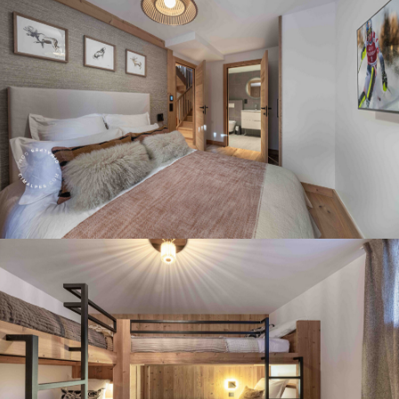
Panorama 2026
Etude annuelle de l'immobilier de montagne par Cimalpes
En savoir plus
Où trouver les plus beaux spots de ski hors-piste dans les Alpes
françaises ?
Vous attendez les chutes de neige comme d'autres guettent le lever
du soleil ? Vous snobez les pistes damées pour leur préférer les
grands espaces vierges de traces ? Vous faites sans doute partie de
ces adeptes du ski hors-piste. Découvrez notre sélection de secteurs
mythiques où la poudreuse se mérite - et se savoure.