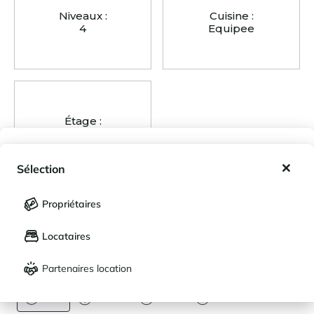
Niveaux :
Cuisine :
4
Equipee
Étage :
2/3
Mes favoris
Sélection
Mes séjours enregistrés (
0
)
Sélection
Propriétaires
LANGUE
Mes propriétés enregistrées (
0
)
AGENCEMENT
Locataires
Français
English
Voir les plans
Partenaires location
DEVISE
Niveau -1
Euro
Dollar
Livre
Rouble