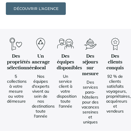
DÉCOUVRIR L'AGENCE
Des
Un
Des
Des
Des
propriétés
ancrage
équipes
séjours
clients
sélectionnées
local
disponibles
sur
conquis
mesure
5
Nos
Un
92 % de
collections
équipes
service
clients
Des
à votre
d'experts
client à
satisfaits
services
mesure
vivent au
votre
voyageurs,
para-
ou votre
sein de
disposition
propriétaires,
hôteliers
démesure
nos
toute
acquéreurs
pour des
destinations
l'année
et
vacances
toute
vendeurs
sereines
l'année
et
uniques