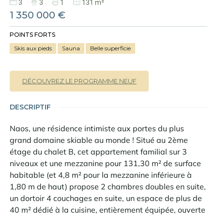
3
3
1
131 m²
1 350 000 €
POINTS FORTS
Skis aux pieds
Sauna
Belle superficie
DÉCOUVREZ LE PROGRAMME NEUF
DESCRIPTIF
Naos, une résidence intimiste aux portes du plus
grand domaine skiable au monde ! Situé au 2ème
étage du chalet B, cet appartement familial sur 3
niveaux et une mezzanine pour 131,30 m² de surface
habitable (et 4,8 m² pour la mezzanine inférieure à
1,80 m de haut) propose 2 chambres doubles en suite,
un dortoir 4 couchages en suite, un espace de plus de
40 m² dédié à la cuisine, entièrement équipée, ouverte