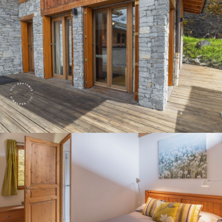
Panorama 2026
Etude annuelle de l'immobilier de montagne par Cimalpes
En savoir plus
Où trouver les plus beaux spots de ski hors-piste dans les Alpes
françaises ?
Vous attendez les chutes de neige comme d'autres guettent le lever
du soleil ? Vous snobez les pistes damées pour leur préférer les
grands espaces vierges de traces ? Vous faites sans doute partie de
ces adeptes du ski hors-piste. Découvrez notre sélection de secteurs
mythiques où la poudreuse se mérite - et se savoure.