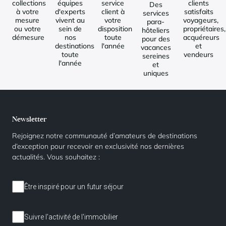
collections
équipes
service
clients
Des
à votre
d'experts
client à
satisfaits
services
mesure
vivent au
votre
voyageurs,
para-
ou votre
sein de
disposition
propriétaires,
hôteliers
démesure
nos
toute
acquéreurs
pour des
destinations
l'année
et
vacances
toute
vendeurs
sereines
l'année
et
uniques
Newsletter
Rejoignez notre communauté d’amateurs de destinations
d’exception pour recevoir en exclusivité nos dernières
actualités. Vous souhaitez :
Être inspiré pour un futur séjour
Suivre l'activité de l'immobilier