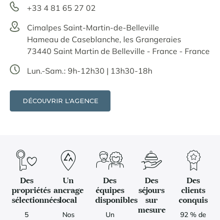
+33 4 81 65 27 02
Cimalpes Saint-Martin-de-Belleville
Hameau de Caseblanche, les Grangeraies
73440 Saint Martin de Belleville - France - France
Lun.-Sam.: 9h-12h30 | 13h30-18h
DÉCOUVRIR L'AGENCE
Des
Un
Des
Des
Des
propriétés
ancrage
équipes
séjours
clients
sélectionnées
local
disponibles
sur
conquis
mesure
5
Nos
Un
92 % de