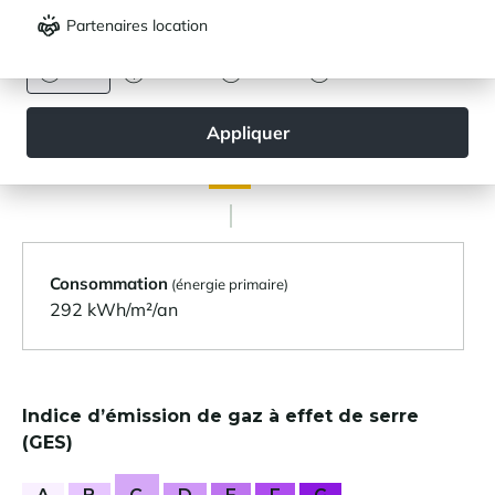
Partenaires location
DEVISE
DIAGNOSTICS ÉNERGÉTIQUES
Euro
Dollar
Livre
Rouble
Diagnostic de performance énergétique (DPE)
Appliquer
A
B
C
D
E
F
G
Consommation
(énergie primaire)
292 kWh/m²/an
Indice d’émission de gaz à effet de serre
(GES)