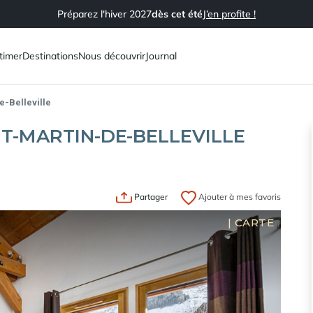
Préparez l'hiver 2027
dès cet été
J’en profite !
timer
Destinations
Nous découvrir
Journal
e-Belleville
NT-MARTIN-DE-BELLEVILLE
Partager
Ajouter à mes favoris
|
CARTE