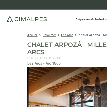
Séjourner
Acheter
Es
Accueil
Séjourner
Les Arcs
chalet Arpozâ - Mil
CHALET ARPOZÂ - MILLE
ARCS
COLLECTION : IMAGINE
Les Arcs - Arc 1800