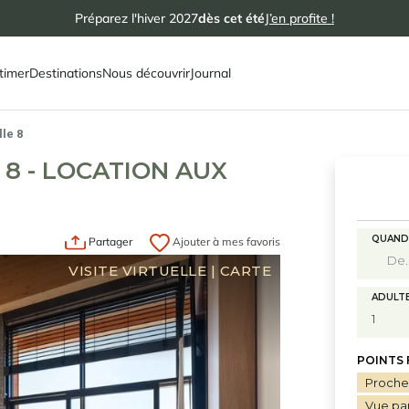
Préparez l'hiver 2027
dès cet été
J’en profite !
timer
Destinations
Nous découvrir
Journal
le 8
 8 - LOCATION AUX
QUAND
Partager
Ajouter à mes favoris
VISITE VIRTUELLE
|
CARTE
ADULT
POINTS
Proche 
Vue pa