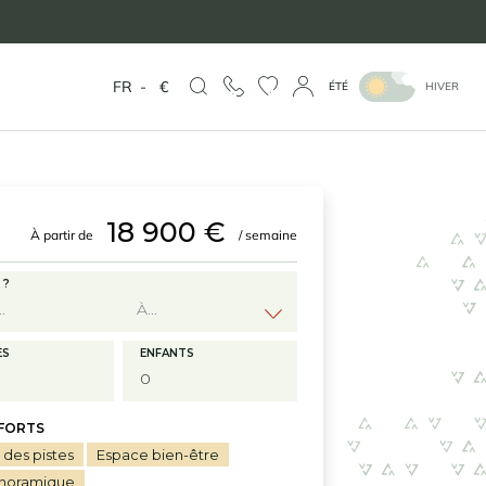
FR
-
€
ÉTÉ
HIVER
18 900 €
À partir de
/ semaine
 ?
ES
ENFANTS
 FORTS
des pistes
Espace bien-être
noramique