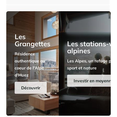
⸱
⸱
4 chambres
3 salles de bains
185 m²
1 150 000 €
Panorama 2026
Etude annuelle de l'immobilier de montagne par Cimalpes
En savoir plus
Les
Grangettes
Les stations-vi
alpines
Résidence
authentique au
Les Alpes, un refuge pris
coeur de l'Alpe
sport et nature
d'Huez
Où trouver les plus beaux spots de ski hors-piste dans les Alpes
françaises ?
Investir en moyenne a
Vous attendez les chutes de neige comme d'autres guettent le lever
Découvrir
du soleil ? Vous snobez les pistes damées pour leur préférer les
grands espaces vierges de traces ? Vous faites sans doute partie de
ces adeptes du ski hors-piste. Découvrez notre sélection de secteurs
mythiques où la poudreuse se mérite - et se savoure.