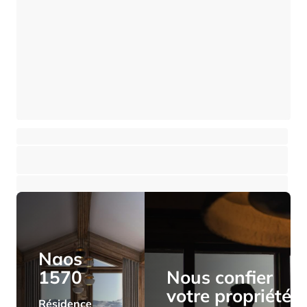
Nouvel appartement 2 chambres à Morzine-proche du centre
A proximité de Les Gets (Morzine)
⸱
⸱
2 chambres
2 salles de bains
62 m²
655 000 €
Naos
1570
Nous confier
votre propriété
Résidence