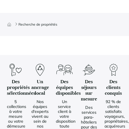
Recherche de propriétés
Des
Un
Des
Des
Des
propriétés
ancrage
équipes
séjours
clients
sélectionnées
local
disponibles
sur
conquis
mesure
5
Nos
Un
92 % de
collections
équipes
service
clients
Des
à votre
d'experts
client à
satisfaits
services
mesure
vivent au
votre
voyageurs,
para-
ou votre
sein de
disposition
propriétaires,
hôteliers
démesure
nos
toute
acquéreurs
pour des