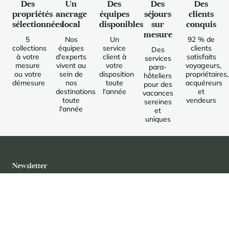
Des
Un
Des
Des
Des
propriétés
ancrage
équipes
séjours
clients
sélectionnées
local
disponibles
sur
conquis
mesure
5
Nos
Un
92 % de
collections
équipes
service
clients
Des
à votre
d'experts
client à
satisfaits
services
mesure
vivent au
votre
voyageurs,
para-
ou votre
sein de
disposition
propriétaires,
hôteliers
démesure
nos
toute
acquéreurs
pour des
destinations
l'année
et
vacances
toute
vendeurs
sereines
l'année
et
uniques
Newsletter
Rejoignez notre communauté d’amateurs de destinations
d’exception pour recevoir en exclusivité nos dernières
Se connecter
Mot de passe oublié ?
Modifier le mot de passe de
E-mail envoyé
actualités. Vous souhaitez :
Accès partenaire réservation séjour
Saisissez l'adresse e-mail utilisée lors de votre inscription et
Si cette adresse e-mail est associée à un compte, vous
nous vous enverrons un nouveau mot de passe par e-mail.
Nouveau mot de passe
recevrez un nouveau mot de passe par e-mail.