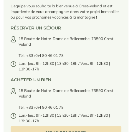
Locations saison
Nous recrutons
des services
rencontrent
Courchevel Le Praz
Gérer mon bien
En savoir plus
En savoir plus
En savoir plus
L'équipe vous souhaite la bienvenue à Crest-Voland et est
En savoir plus
En savoir plus
Résidences
impatiente de vous accompagner dans votre projet immobilier
Courchevel Moriond
NOS DERNIERS ARTICLES
SERVICES
Nos honoraires
ou pour vos prochaines vacances à la montagne !
Collections
Conseils immobiliers
Courchevel Village
Propriétaires
Questions fréquentes
RÉSERVER UN SÉJOUR
Voir tous nos séjours
Crest-Voland
Expertise marché
15 Route de Notre-Dame de Bellecombe, 73590 Crest-
Voland
La Rosière
Questions fréquentes
Découvrir La Rosière
Tél : +33 (0)4 80 46 01 78
Un cadre ensoleillé où nature et douceur de vivre se
Les Saisies
SERVICES
rencontrent
Lun.-Jeu.: 9h-12h30 | 13h30-18h / Ven.: 9h-12h30 |
13h30-17h
Les Menuires
En savoir plus
Niveaux de services
Découvrir La Rosière
Le Kandahar
Un cadre ensoleillé où nature et douceur de vivre se
Résidence exclusive à Val d'Isère
ACHETER UN BIEN
Megève
Pass conciergerie
rencontrent
En savoir plus
En savoir plus
15 Route de Notre-Dame de Bellecombe, 73590 Crest-
Méribel
Louer mon bien
Panorama 2026
Voland
Etude annuelle de l'immobilier de montagne par Cimalpes
Méribel Village
Besoin d'inspiration ?
Tél : +33 (0)4 80 46 01 78
En savoir plus
Rénover, réhabiliter, rentabiliser
Morzine
Questions fréquentes
Lun.-Jeu.: 9h-12h30 | 13h30-18h / Ven.: 9h-12h30 |
Cimalpes vous accompagne à chaque étape
13h30-17h
Estimez votre bien sans engagements avec nos outils
Face à un parc vieillissant et à une construction neuve ralentie, la
Saint-Gervais Mont-Blanc
rénovation et la réhabilitation deviennent une stratégie gagnante