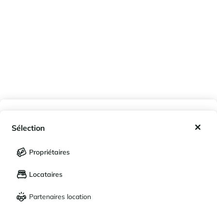
Mes favoris
Sélection
Mes séjours enregistrés (
0
)
Sélection
Propriétaires
LANGUE
Mes propriétés enregistrées (
0
)
Locataires
Français
English
Partenaires location
DEVISE