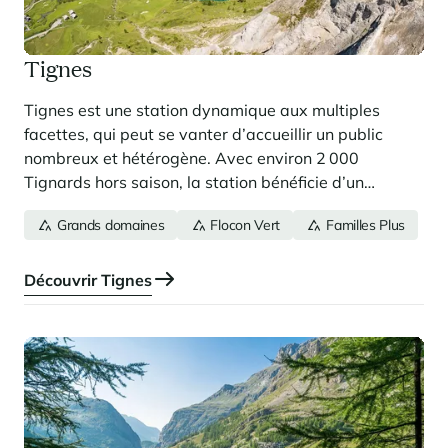
Tignes
Tignes est une station dynamique aux multiples
facettes, qui peut se vanter d’accueillir un public
nombreux et hétérogène. Avec environ 2 000
Tignards hors saison, la station bénéficie d’un
surclassement démographique, grâce à une capacité
Grands domaines
Flocon Vert
Familles Plus
d’accueil de 30 000 lits dédiés au tourisme. Tignes
est une station surprenante et innovante, à découvrir
en solo, en famille ou entre amis.
Découvrir Tignes