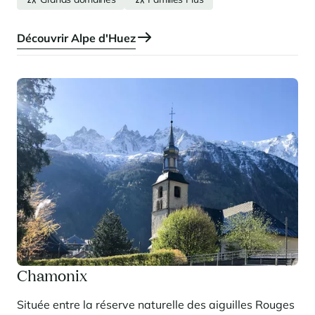
après-ski festif et vie nocturne réputée…
Découvrir Alpe d'Huez
Chamonix
Située entre la réserve naturelle des aiguilles Rouges