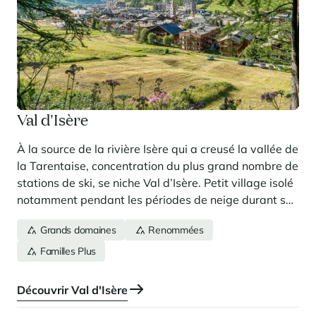
Val d'Isère
À la source de la rivière Isère qui a creusé la vallée de
la Tarentaise, concentration du plus grand nombre de
stations de ski, se niche Val d’Isère. Petit village isolé
notamment pendant les périodes de neige durant son
passé, Val-d'Isère devient, grâce au développement
Grands domaines
Renommées
du ski à partir des années 1930, une station de
sports d'hiver dont la renommée fait d'elle l'une des
Familles Plus
capitales mondiales du ski.
Découvrir Val d'Isère