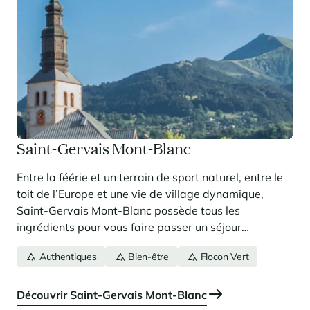
Saint-Gervais Mont-Blanc
Entre la féérie et un terrain de sport naturel, entre le
toit de l’Europe et une vie de village dynamique,
Saint-Gervais Mont-Blanc possède tous les
ingrédients pour vous faire passer un séjour
inoubliable. Découvrez sans plus attendre un aperçu
Authentiques
Bien-être
Flocon Vert
de la station avant de plier bagages !
Découvrir Saint-Gervais Mont-Blanc