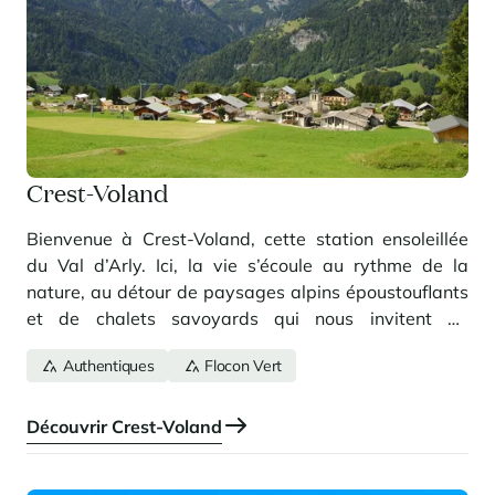
Crest-Voland
Bienvenue à Crest-Voland, cette station ensoleillée
du Val d’Arly. Ici, la vie s’écoule au rythme de la
nature, au détour de paysages alpins époustouflants
et de chalets savoyards qui nous invitent au
dépaysement. Station familiale par excellence, Crest-
Authentiques
Flocon Vert
Voland continue de nous séduire, saison après saison.
Découvrir Crest-Voland