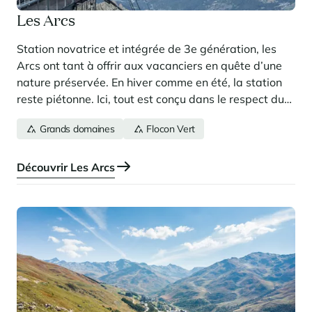
Les Arcs
Station novatrice et intégrée de 3e génération, les
Arcs ont tant à offrir aux vacanciers en quête d’une
nature préservée. En hiver comme en été, la station
reste piétonne. Ici, tout est conçu dans le respect du
cadre naturel d’origine pour vous offrir un séjour
Grands domaines
Flocon Vert
immersif que vous n’êtes pas près d’oublier !
Découvrir Les Arcs