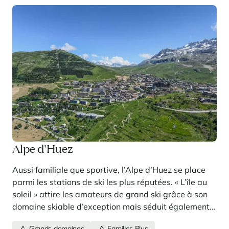
Panorama 2026
Etude annuelle de l'immobilier de montagne par Cimalpes
En savoir plus
Alpe d'Huez
Où trouver les plus beaux spots de ski hors-piste dans les Alpes
françaises ?
Vous attendez les chutes de neige comme d'autres guettent le lever
Aussi familiale que sportive, l’Alpe d’Huez se place
du soleil ? Vous snobez les pistes damées pour leur préférer les
parmi les stations de ski les plus réputées. « L’île au
grands espaces vierges de traces ? Vous faites sans doute partie de
soleil » attire les amateurs de grand ski grâce à son
ces adeptes du ski hors-piste. Découvrez notre sélection de secteurs
mythiques où la poudreuse se mérite - et se savoure.
domaine skiable d’exception mais séduit également,
été comme hiver, par sa convivialité, ses paysages,
Grands domaines
Familles Plus