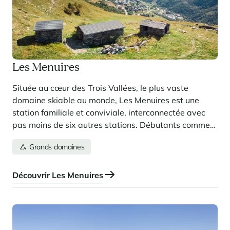
Les Menuires
Située au cœur des Trois Vallées, le plus vaste
domaine skiable au monde, Les Menuires est une
station familiale et conviviale, interconnectée avec
pas moins de six autres stations. Débutants comme
confirmés y trouveront leur bonheur, entre plaisir de
Grands domaines
la glisse et paysages époustouflants. Pour une
expérience intense et authentique, été comme en
hiver, prenez rendez-vous avec les montagnes pour
Découvrir Les Menuires
découvrir la station des Menuires !