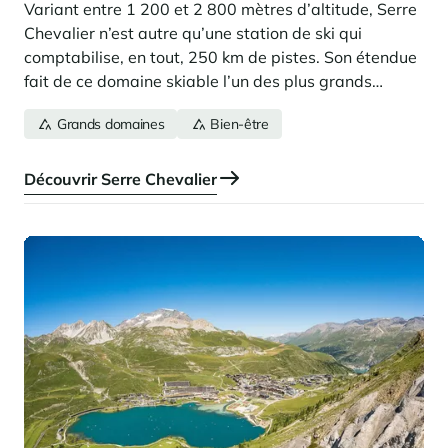
Variant entre 1 200 et 2 800 mètres d’altitude, Serre
Chevalier n’est autre qu’une station de ski qui
comptabilise, en tout, 250 km de pistes. Son étendue
fait de ce domaine skiable l’un des plus grands
d’Europe et il attire, sans surprise, de nombreux
Grands domaines
Bien-être
visiteurs chaque année.
Découvrir Serre Chevalier