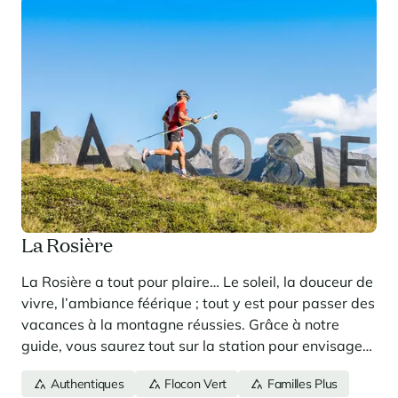
La Rosière
La Rosière a tout pour plaire… Le soleil, la douceur de
vivre, l’ambiance féérique ; tout y est pour passer des
vacances à la montagne réussies. Grâce à notre
guide, vous saurez tout sur la station pour envisager
votre séjour sereinement. Cette station-village
Authentiques
Flocon Vert
Familles Plus
perchée à 1850 mètres d’altitude a de quoi vous