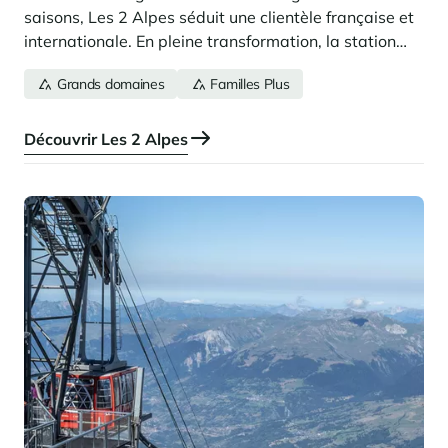
saisons, Les 2 Alpes séduit une clientèle française et
internationale. En pleine transformation, la station
offre de belles opportunités pour investir ou acquérir
Grands domaines
Familles Plus
un bien d’exception à la montagne.
Découvrir Les 2 Alpes