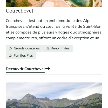
Courchevel
Courchevel, destination emblématique des Alpes
françaises, s’étend au cœur de la vallée de Saint-Bon
et se compose de plusieurs villages aux atmosphères
complémentaires, offrant un cadre d’exception et un
accès privilégié à l’un des plus beaux domaines
Grands domaines
Renommées
skiables au monde.
Familles Plus
Découvrir Courchevel