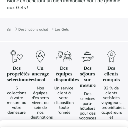
Blanc en achetant un bien immobilier haut de gamme
aux Gets !
Destinations achat
Les Gets
Des
Un
Des
Des
Des
propriétés
ancrage
équipes
séjours
clients
sélectionnées
local
disponibles
sur
conquis
mesure
5
Nos
Un service
92 % de
collections
équipes
client à
clients
Des
à votre
d'experts
votre
satisfaits
services
mesure ou
vivent au
disposition
voyageurs,
para-
votre
sein de
toute
propriétaires,
hôteliers
démesure
nos
l'année
acquéreurs
pour des
destinations
et
vacances
toute
vendeurs
sereines
l'année
et uniques