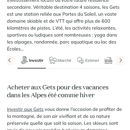
investissement locatif ou votre future résidence
Locations saison
Nous recrutons
des services
rencontrent
Courchevel Le Praz
Gérer mon bien
En savoir plus
En savoir plus
En savoir plus
secondaire.
Véritable destination 4 saisons, les Gets
En savoir plus
En savoir plus
Résidences
est une station reliée aux Portes du Soleil, un vaste
Courchevel Moriond
NOS DERNIERS ARTICLES
SERVICES
Nos honoraires
domaine skiable et de VTT qui offre plus de 600
Collections
Conseils immobiliers
Courchevel Village
Propriétaires
Questions fréquentes
kilomètres de pistes. L’été, les activités relaxantes,
Voir tous nos séjours
sportives ou ludiques sont nombreuses : yoga dans
Crest-Voland
Expertise marché
les alpages, randonnée, parc aquatique au lac des
La Rosière
Questions fréquentes
Écoles…
Découvrir La Rosière
Un cadre ensoleillé où nature et douceur de vivre se
Les Saisies
SERVICES
Investir
Marché
Estimer
Chalets
rencontrent
Les Menuires
En savoir plus
Niveaux de services
Découvrir La Rosière
Le Kandahar
Un cadre ensoleillé où nature et douceur de vivre se
Résidence exclusive à Val d'Isère
Megève
Pass conciergerie
rencontrent
En savoir plus
Acheter aux Gets pour des vacances
En savoir plus
Méribel
Louer mon bien
Panorama 2026
dans les Alpes été comme hiver
Etude annuelle de l'immobilier de montagne par Cimalpes
Méribel Village
Besoin d'inspiration ?
En savoir plus
Investir aux Gets
vous donne l’occasion de profiter de
Rénover, réhabiliter, rentabiliser
Morzine
Questions fréquentes
Cimalpes vous accompagne à chaque étape
la montagne, de son air vivifiant et de sa nature
Estimez votre bien sans engagements avec nos outils
préservée quelle que soit la saison. Les skieurs sont
Face à un parc vieillissant et à une construction neuve ralentie, la
Saint-Gervais Mont-Blanc
rénovation et la réhabilitation deviennent une stratégie gagnante