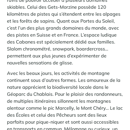
ravis de pouvoir accéder à plusieurs domaines
En savoir plus
pour investir en montagne. Et un levier puissant pour redessiner une
Saint-Martin-de-Belleville
skiables. Celui des Gets-Morzine possède 120
Le Kandahar
montagne vivante, attractive à l’année et génératrice de nouveaux
Inspirations séjours
usages.
Résidence exclusive à Val d'Isère
kilomètres de pistes qui s’étendent entre les alpages
Serre Chevalier
et les forêts de sapins. Quant aux Portes du Soleil,
En savoir plus
Tignes
c’est l’un des plus grands domaines du monde, avec
des pistes en Suisse et en France. L’espace ludique
Val d'Isère
des Cabanes est spécialement dédié aux familles.
Slalom chronométré, snowpark, boardercross…
Val Thorens
permettent aux plus jeunes d’expérimenter de
nouvelles sensations de glisse.
Avec les beaux jours, les activités de montagne
Votre séjour au coeur de la station
Notre sélection pour profiter pleinement de l'animation et
continuent sous d’autres formes. Les amoureux de la
des services
nature apprécient la biodiversité locale dans le
En savoir plus
Géoparc du Chablais. Pour le plaisir des randonneurs,
L’été, nouvelle saison du bien-être en montagne
de multiples itinéraires sillonnent les montagnes
alentour comme le pic Marcelly, le Mont Chéry… Le lac
La montagne s’affirme de plus en plus comme une destination
dynamique l’été, avec une progression de la fréquentation, une saison
des Écoles et celui des Pêcheurs sont des lieux
plus longue, une diversification des clientèles et un développement
parfaits pour pique-niquer et sont aussi accessibles
marqué des pratiques hors ski.
Inspirations séjours
en transports en commun. Mélomane ou curieux, un