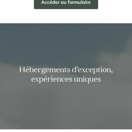
Accéder au formulaire
Panorama 2026
Etude annuelle de l'immobilier de montagne par Cimalpes
En savoir plus
Hébergements d’exception,
expériences uniques
Où trouver les plus beaux spots de ski hors-piste dans les Alpes
françaises ?
Vous attendez les chutes de neige comme d'autres guettent le lever
du soleil ? Vous snobez les pistes damées pour leur préférer les
grands espaces vierges de traces ? Vous faites sans doute partie de
ces adeptes du ski hors-piste. Découvrez notre sélection de secteurs
mythiques où la poudreuse se mérite - et se savoure.