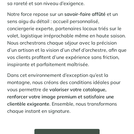
En savoir plus
pour investir en montagne. Et un levier puissant pour redessiner une
sa rareté et son niveau d’exigence.
Saint-Martin-de-Belleville
Le Kandahar
montagne vivante, attractive à l’année et génératrice de nouveaux
Inspirations séjours
usages.
Résidence exclusive à Val d'Isère
Notre force repose sur un
savoir-faire affûté
et un
Serre Chevalier
sens aigu du détail : accueil personnalisé,
En savoir plus
conciergerie experte, partenaires locaux triés sur le
Tignes
volet, logistique irréprochable même en haute saison.
Val d'Isère
Nous orchestrons chaque séjour avec la précision
d’un artisan et la vision d’un chef d’orchestre, afin que
Val Thorens
vos clients profitent d’une expérience sans friction,
inspirante et parfaitement maîtrisée.
Dans cet environnement d’exception qu’est la
Votre séjour au coeur de la station
Notre sélection pour profiter pleinement de l'animation et
montagne, nous créons des conditions idéales pour
des services
vous permettre de
valoriser votre catalogue,
En savoir plus
renforcer votre image premium et satisfaire une
L’été, nouvelle saison du bien-être en montagne
clientèle exigeante
. Ensemble, nous transformons
chaque instant en signature.
La montagne s’affirme de plus en plus comme une destination
dynamique l’été, avec une progression de la fréquentation, une saison
plus longue, une diversification des clientèles et un développement
marqué des pratiques hors ski.
Inspirations séjours