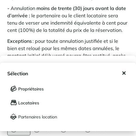
-
Annulation
moins de trente (30) jours avant la date
d’arrivée :
le partenaire ou le client locataire sera
tenu de verser une indemnité équivalente à cent pour
cent (100%) de la totalité du prix de la réservation.
Exceptions
: pour toute annulation justifiée et si le
bien est reloué pour les mêmes dates annulées, le
montant initial déjà versé pourra être restitué, après
déduction des frais administratifs éventuels (5% du
Mes favoris
montant de la réservation).
Sélection
Mes séjours enregistrés (
0
)
Sélection
Propriétaires
LANGUE
Mes propriétés enregistrées (
0
)
Locataires
Français
English
Partenaires location
DEVISE
Euro
Dollar
Livre
Rouble
Contactez-