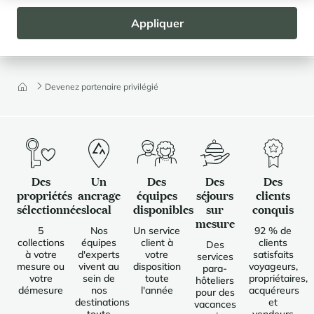
nous
Appliquer
Devenez partenaire privilégié
Des
Un
Des
Des
Des
propriétés
ancrage
équipes
séjours
clients
sélectionnées
local
disponibles
sur
conquis
mesure
5
Nos
Un service
92 % de
collections
équipes
client à
clients
Des
à votre
d'experts
votre
satisfaits
services
mesure ou
vivent au
disposition
voyageurs,
para-
votre
sein de
toute
propriétaires,
hôteliers
démesure
nos
l'année
acquéreurs
pour des
destinations
et
vacances