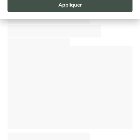
Appliquer
Appartement La Canadienne 3
Val d'Isère - Proche Centre
⸱
⸱
8 voyageurs
4 chambres
115 m²
2 200 €
Dès
/semaine
Appartement La Canadienne 2