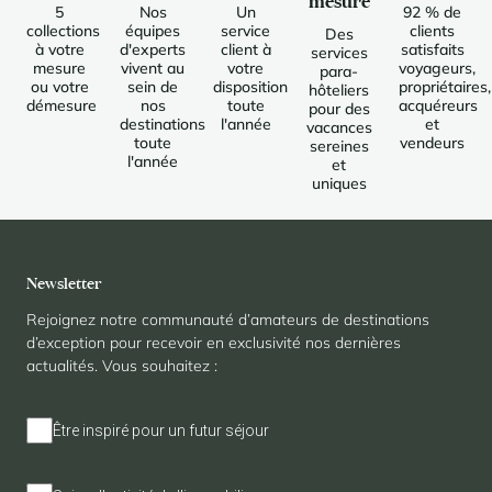
mesure
5
Nos
Un
92 % de
collections
équipes
service
clients
Des
à votre
d'experts
client à
satisfaits
services
mesure
vivent au
votre
voyageurs,
para-
ou votre
sein de
disposition
propriétaires,
hôteliers
démesure
nos
toute
acquéreurs
pour des
destinations
l'année
et
vacances
toute
vendeurs
sereines
l'année
et
uniques
Newsletter
Rejoignez notre communauté d’amateurs de destinations
d’exception pour recevoir en exclusivité nos dernières
actualités. Vous souhaitez :
Être inspiré pour un futur séjour