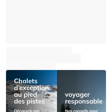
Appartement Tetras 2G
Courchevel - Moriond (1650)
⸱
⸱
8 voyageurs
3 chambres
102 m²
3 800 €
Dès
/semaine
Chalets
d’exception
au pied
voyager
des pistes
responsable
Découvrir nos
Nos conseils pour