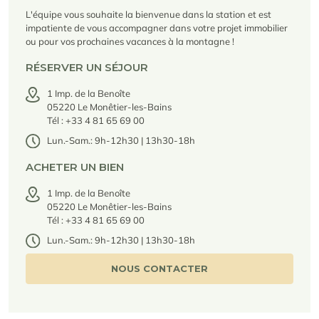
Locations saison
Nous recrutons
des services
rencontrent
Courchevel Le Praz
Gérer mon bien
En savoir plus
En savoir plus
En savoir plus
L'équipe vous souhaite la bienvenue dans la station et est
En savoir plus
En savoir plus
Résidences
impatiente de vous accompagner dans votre projet immobilier
Courchevel Moriond
NOS DERNIERS ARTICLES
SERVICES
Nos honoraires
ou pour vos prochaines vacances à la montagne !
Collections
Conseils immobiliers
Courchevel Village
Propriétaires
Questions fréquentes
RÉSERVER UN SÉJOUR
Voir tous nos séjours
Crest-Voland
Expertise marché
1 Imp. de la Benoîte
05220 Le Monêtier-les-Bains
La Rosière
Questions fréquentes
Tél : +33 4 81 65 69 00
Découvrir La Rosière
Un cadre ensoleillé où nature et douceur de vivre se
Lun.-Sam.: 9h-12h30 | 13h30-18h
Les Saisies
SERVICES
rencontrent
ACHETER UN BIEN
Les Menuires
En savoir plus
Niveaux de services
Découvrir La Rosière
Le Kandahar
Un cadre ensoleillé où nature et douceur de vivre se
Résidence exclusive à Val d'Isère
1 Imp. de la Benoîte
Megève
Pass conciergerie
rencontrent
En savoir plus
05220 Le Monêtier-les-Bains
En savoir plus
Tél : +33 4 81 65 69 00
Méribel
Louer mon bien
Panorama 2026
Lun.-Sam.: 9h-12h30 | 13h30-18h
Etude annuelle de l'immobilier de montagne par Cimalpes
Méribel Village
Besoin d'inspiration ?
En savoir plus
NOUS CONTACTER
Rénover, réhabiliter, rentabiliser
Morzine
Questions fréquentes
Cimalpes vous accompagne à chaque étape
Estimez votre bien sans engagements avec nos outils
Face à un parc vieillissant et à une construction neuve ralentie, la
Saint-Gervais Mont-Blanc
rénovation et la réhabilitation deviennent une stratégie gagnante