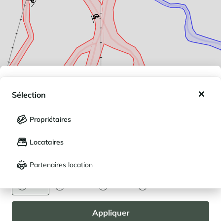
Mes favoris
Sélection
Mes séjours enregistrés (
0
)
Sélection
Propriétaires
LANGUE
Mes propriétés enregistrées (
0
)
Locataires
Français
English
Partenaires location
DEVISE
Euro
Dollar
Livre
Rouble
Appliquer