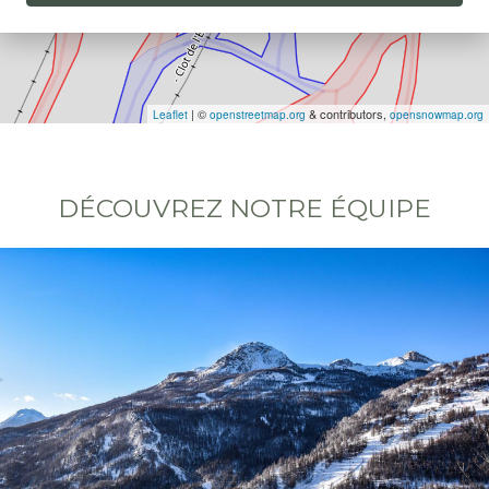
| ©
& contributors,
Leaflet
openstreetmap.org
opensnowmap.org
DÉCOUVREZ NOTRE ÉQUIPE