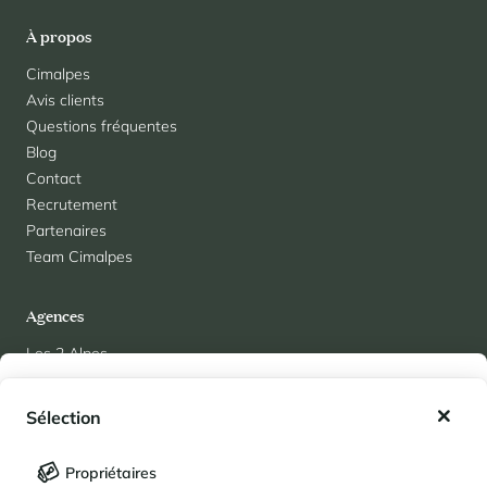
À propos
Cimalpes
Avis clients
Questions fréquentes
Blog
Contact
Recrutement
Partenaires
Team Cimalpes
Agences
Les 2 Alpes
Albertville
Mes favoris
Alpe d'Huez
Sélection
Arc 1950
Mes séjours enregistrés (
0
)
Sélection
Arc 1800
Propriétaires
Chamonix