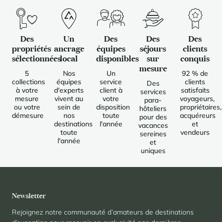
En savoir plus
pour investir en montagne. Et un levier puissant pour redessiner une
Saint-Martin-de-Belleville
Le Kandahar
montagne vivante, attractive à l’année et génératrice de nouveaux
Inspirations séjours
usages.
Résidence exclusive à Val d'Isère
Serre Chevalier
En savoir plus
Des
Un
Des
Des
Des
Tignes
propriétés
ancrage
équipes
séjours
clients
sélectionnées
local
disponibles
sur
conquis
Val d'Isère
mesure
5
Nos
Un
92 % de
collections
équipes
service
clients
Des
Val Thorens
à votre
d'experts
client à
satisfaits
services
mesure
vivent au
votre
voyageurs,
para-
ou votre
sein de
disposition
propriétaires,
hôteliers
démesure
nos
toute
acquéreurs
pour des
destinations
l'année
et
Votre séjour au coeur de la station
vacances
toute
vendeurs
sereines
Notre sélection pour profiter pleinement de l'animation et
l'année
et
des services
uniques
En savoir plus
L’été, nouvelle saison du bien-être en montagne
La montagne s’affirme de plus en plus comme une destination
dynamique l’été, avec une progression de la fréquentation, une saison
Newsletter
plus longue, une diversification des clientèles et un développement
marqué des pratiques hors ski.
Rejoignez notre communauté d’amateurs de destinations
Inspirations séjours