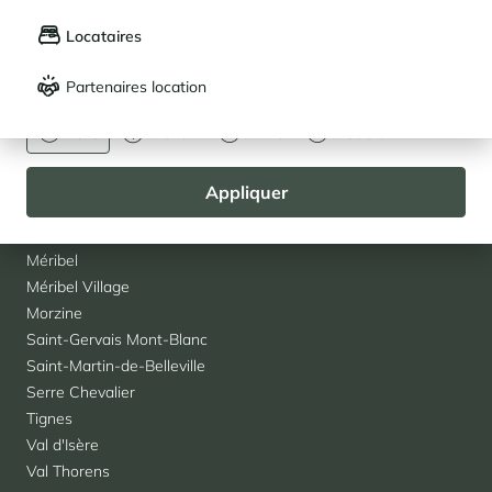
LANGUE
Mes propriétés enregistrées (
0
)
Courchevel 1850
Locataires
Français
English
Courchevel Le Praz
Courchevel Moriond
Partenaires location
DEVISE
Courchevel Village
Crest-Voland
Euro
Dollar
Livre
Rouble
La Rosière
Les Saisies
Appliquer
Les Menuires
Megève
Méribel
Méribel Village
Morzine
Saint-Gervais Mont-Blanc
Saint-Martin-de-Belleville
Serre Chevalier
Tignes
Val d'Isère
Val Thorens