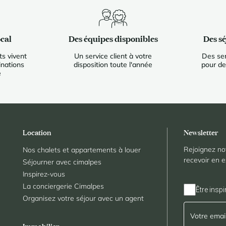
cal
Des équipes disponibles
Des s
s vivent
Un service client à votre
Des ser
inations
disposition toute l'année
pour de
e
Location
Newsletter
Rejoignez no
Nos chalets et appartements à louer
recevoir en e
Séjourner avec cimalpes
Inspirez-vous
La conciergerie Cimalpes
Être inspi
Organisez votre séjour avec un agent