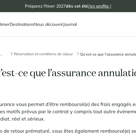
Préparez l'hiver 2027
dès cet été
J’en profite !
timer
Destinations
Nous découvrir
Journal
...
Réservation et conditions de séjour
Qu’est-ce que l’assurance annulat
’est-ce que l’assurance annulati
urance vous permet d’être remboursé(e) des frais engagés en
des motifs prévus par le contrat y compris tout autre événemen
iat, réel et sérieux.
s de retour prématuré, vous êtes également remboursé(e) se