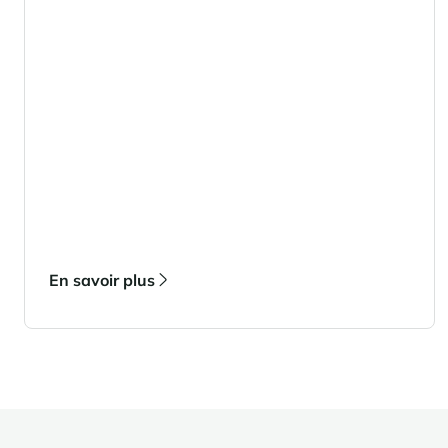
en est faite auprès de nos agences Cimalpes.
En savoir plus