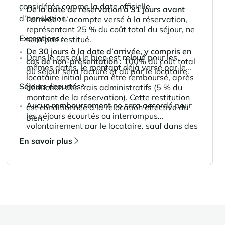
considérée comme la date officielle
De la date de réservation à 31 jours avant
d’annulation.
l’arrivée :
L’acompte versé à la réservation,
représentant 25 % du coût total du séjour, ne
Exceptions :
sera pas restitué.
De 30 jours à la date d’arrivée, y compris en
Dans le cas où le bien est
reloué
pour les
cas de non-présentation :
100% du coût total
mêmes dates, le montant déjà versé par le
du séjour sera facturé et dû par le locataire.
locataire initial pourra être remboursé, après
Séjours écourtés :
déduction des frais administratifs (5 % du
montant de la réservation). Cette restitution
Aucun remboursement
ne sera accordé pour
est conditionnée à la relocation effective du
les séjours écourtés ou interrompus
bien.
volontairement par le locataire, sauf dans des
circonstances exceptionnelles, évaluées au
En savoir plus
cas par cas par l’agence.