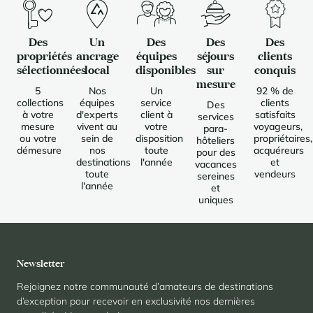
Panorama 2026
Etude annuelle de l'immobilier de montagne par Cimalpes
Des
Un
Des
Des
Des
propriétés
ancrage
équipes
séjours
clients
En savoir plus
sélectionnées
local
disponibles
sur
conquis
mesure
5
Nos
Un
92 % de
collections
équipes
service
clients
Des
à votre
d'experts
client à
satisfaits
services
mesure
vivent au
votre
voyageurs,
para-
ou votre
sein de
disposition
propriétaires,
hôteliers
démesure
nos
toute
acquéreurs
pour des
destinations
l'année
et
vacances
toute
vendeurs
sereines
l'année
et
uniques
Où trouver les plus beaux spots de ski hors-piste dans les Alpes
françaises ?
Vous attendez les chutes de neige comme d'autres guettent le lever
du soleil ? Vous snobez les pistes damées pour leur préférer les
grands espaces vierges de traces ? Vous faites sans doute partie de
Newsletter
ces adeptes du ski hors-piste. Découvrez notre sélection de secteurs
mythiques où la poudreuse se mérite - et se savoure.
Rejoignez notre communauté d’amateurs de destinations
d’exception pour recevoir en exclusivité nos dernières