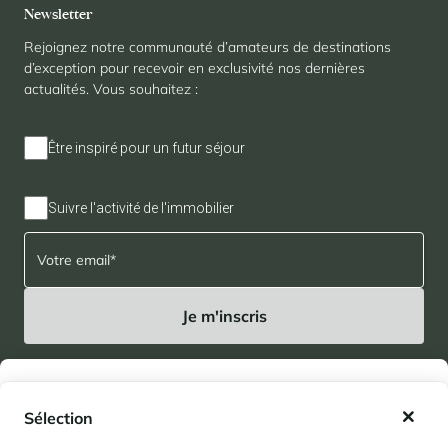
Newsletter
Rejoignez notre communauté d’amateurs de destinations
d’exception pour recevoir en exclusivité nos dernières
actualités. Vous souhaitez :
Être inspiré pour un futur séjour
Suivre l'activité de l'immobilier
En cliquant sur le bouton “Je m’inscris”, j’accepte que mes données
soient uniquement utilisées par Cimalpes selon les conditions énoncées
Mes favoris
dans la
politique de confidentialité
.
Sélection
Mes séjours enregistrés (
0
)