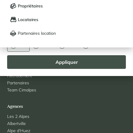
Sélection
Suivez-nous
Propriétaires
LANGUE
Mes propriétés enregistrées (
0
)
Locataires
Français
English
À propos
Partenaires location
DEVISE
Cimalpes
Euro
Dollar
Livre
Rouble
Avis clients
Questions fréquentes
Blog
Appliquer
Contact
Recrutement
Partenaires
Team Cimalpes
Agences
Les 2 Alpes
Albertville
Alpe d'Huez