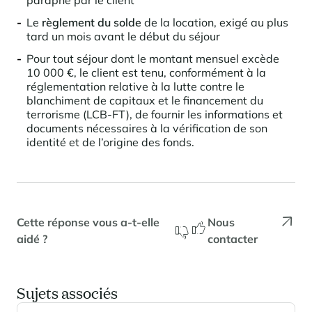
paraphé par le client
Locations saison
Nous recrutons
des services
rencontrent
Courchevel Le Praz
Gérer mon bien
En savoir plus
En savoir plus
En savoir plus
Le
règlement du solde
de la location, exigé au plus
En savoir plus
En savoir plus
Résidences
Courchevel Moriond
NOS DERNIERS ARTICLES
SERVICES
tard un mois avant le début du séjour
Nos honoraires
Collections
Pour tout séjour dont le montant mensuel excède
Conseils immobiliers
Courchevel Village
Propriétaires
Questions fréquentes
10 000 €, le client est tenu, conformément à la
Voir tous nos séjours
réglementation relative à la lutte contre le
Crest-Voland
Expertise marché
blanchiment de capitaux et le financement du
La Rosière
terrorisme (LCB-FT), de fournir les informations et
Questions fréquentes
Découvrir La Rosière
documents nécessaires à la vérification de son
Un cadre ensoleillé où nature et douceur de vivre se
Les Saisies
SERVICES
identité et de l’origine des fonds.
rencontrent
Les Menuires
En savoir plus
Niveaux de services
Découvrir La Rosière
Le Kandahar
Un cadre ensoleillé où nature et douceur de vivre se
Résidence exclusive à Val d'Isère
Megève
Pass conciergerie
rencontrent
En savoir plus
En savoir plus
Méribel
Louer mon bien
Cette réponse vous a-t-elle
Nous
Panorama 2026
Etude annuelle de l'immobilier de montagne par Cimalpes
aidé ?
contacter
Méribel Village
Besoin d'inspiration ?
En savoir plus
Rénover, réhabiliter, rentabiliser
Morzine
Questions fréquentes
Cimalpes vous accompagne à chaque étape
Sujets associés
Estimez votre bien sans engagements avec nos outils
Face à un parc vieillissant et à une construction neuve ralentie, la
Saint-Gervais Mont-Blanc
rénovation et la réhabilitation deviennent une stratégie gagnante