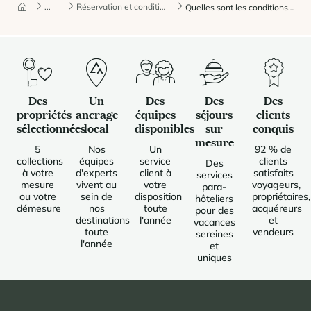
...
Réservation et conditions de séjour
Quelles sont les conditions de paiement ?
Des
Un
Des
Des
Des
propriétés
ancrage
équipes
séjours
clients
sélectionnées
local
disponibles
sur
conquis
mesure
5
Nos
Un
92 % de
collections
équipes
service
clients
Des
à votre
d'experts
client à
satisfaits
services
mesure
vivent au
votre
voyageurs,
para-
ou votre
sein de
disposition
propriétaires,
hôteliers
démesure
nos
toute
acquéreurs
pour des
destinations
l'année
et
vacances
toute
vendeurs
sereines
l'année
et
uniques