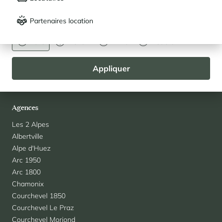
Français
English
Avis clients
Partenaires location
Questions fréquentes
DEVISE
Blog
Euro
Dollar
Livre
Rouble
Contact
Recrutement
Appliquer
Partenaires
Team Cimalpes
Agences
Les 2 Alpes
Albertville
Alpe d'Huez
Arc 1950
Arc 1800
Chamonix
Courchevel 1850
Courchevel Le Praz
Courchevel Moriond