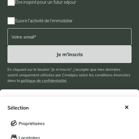
Être inspiré pour un futur séjour
Suivre l'activité de l'immobilier
En cliquant sur le bouton “Je m’inscris”, j’accepte que mes données
soient uniquement utilisées par Cimalpes selon les conditions énoncées
dans la
politique de confidentialité
.
Suivez-nous
Mes favoris
Sélection
Mes séjours enregistrés (
0
)
Sélection
Propriétaires
À propos
LANGUE
Mes propriétés enregistrées (
0
)
Cimalpes
Locataires