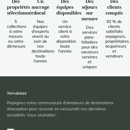
Des
Un
Des
Des
Des
propriétés
ancrage
équipes
séjours
clients
sélectionnées
local
disponibles
sur
conquis
mesure
5
Nos
Un
92 % de
collections
équipes
service
clients
Des
à votre
d'experts
client à
satisfaits
services
mesure
vivent au
votre
voyageurs,
para-
ou votre
sein de
disposition
propriétaires,
hôteliers
démesure
nos
toute
acquéreurs
pour des
destinations
l'année
et
vacances
toute
vendeurs
sereines
l'année
et
uniques
Newsletter
Rejoignez notre communauté d’amateurs de destinations
d’exception pour recevoir en exclusivité nos dernières
actualités. Vous souhaitez :