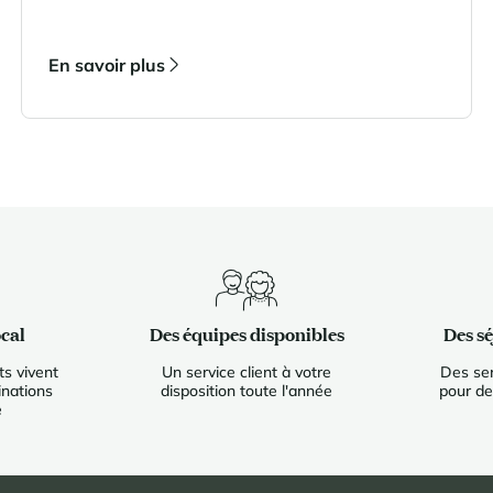
choix d’hébergement est arrêté.
En savoir plus
cal
Des équipes disponibles
Des s
s vivent
Un service client à votre
Des ser
inations
disposition toute l'année
pour de
e