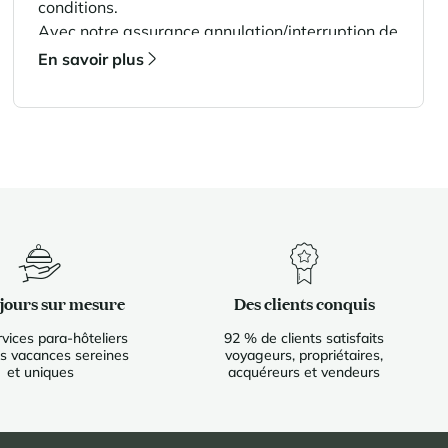
conditions.
Avec notre assurance annulation/interruption de
séjour, vous bénéficiez d’une couverture plus
En savoir plus
large, pensée pour les séjours en montagne, et
adaptée à tous les voyageurs de la réservation,
pas seulement au titulaire de la carte.
éjours sur mesure
Des clients conquis
vices para-hôteliers
92 % de clients satisfaits
s vacances sereines
voyageurs, propriétaires,
et uniques
acquéreurs et vendeurs