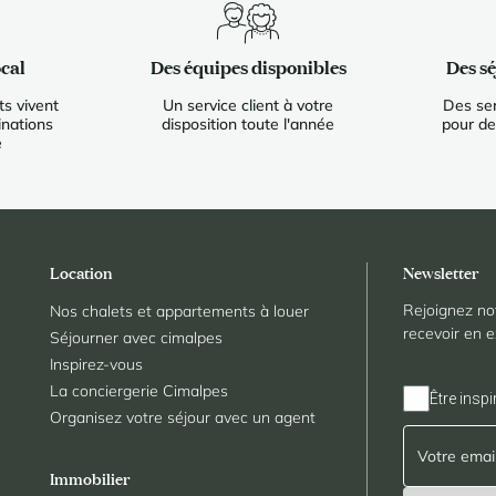
cal
Des équipes disponibles
Des s
s vivent
Un service client à votre
Des ser
inations
disposition toute l'année
pour de
e
Location
Newsletter
Rejoignez no
Nos chalets et appartements à louer
recevoir en e
Séjourner avec cimalpes
Inspirez-vous
La conciergerie Cimalpes
Être inspi
Organisez votre séjour avec un agent
Immobilier