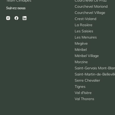
Team Cimalpes
Courchevel Le Praz
Courchevel Moriond
Suivez-nous
Courchevel Village
Crest-Voland
La Rosière
Les Saisies
Les Menuires
Megève
Méribel
Méribel Village
Morzine
Saint-Gervais Mont-Bla
Saint-Martin-de-Bellevil
Serre Chevalier
Tignes
Val d'Isère
Val Thorens