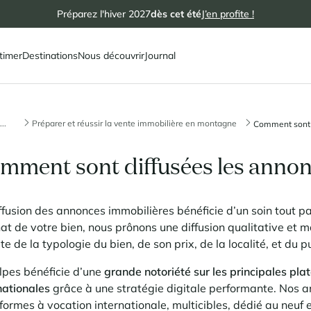
Préparez l'hiver 2027
dès cet été
J’en profite !
timer
Destinations
Nous découvrir
Journal
...
Préparer et réussir la vente immobilière en montagne
Comment sont d
mment sont diffusées les annon
ffusion des annonces immobilières bénéficie d’un soin tout pa
at de votre bien, nous prônons une diffusion qualitative et ma
e de la typologie du bien, de son prix, de la localité, et du pu
pes bénéficie d’une
grande notoriété sur les principales pla
nationales
grâce à une stratégie digitale performante. Nos a
formes à vocation internationale, multicibles, dédié au neuf e