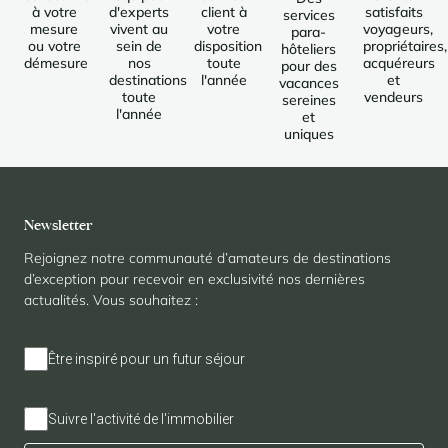
à votre
d'experts
client à
satisfaits
services
mesure
vivent au
votre
voyageurs,
para-
ou votre
sein de
disposition
propriétaires,
hôteliers
démesure
nos
toute
acquéreurs
pour des
destinations
l'année
et
vacances
toute
vendeurs
sereines
l'année
et
uniques
Newsletter
Rejoignez notre communauté d’amateurs de destinations
d’exception pour recevoir en exclusivité nos dernières
actualités. Vous souhaitez :
Être inspiré pour un futur séjour
Suivre l'activité de l'immobilier