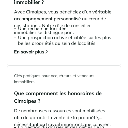
immobilier ?
Panorama 2026
Avec Cimalpes, vous bénéficiez d’un
véritable
Etude annuelle de l'immobilier de montagne par Cimalpes
accompagnement personnalisé
au cœur de
En savoir plus
nos stations. Notre rôle de conseiller
Une recherche facilitée
immobilier se distingue par :
Une prospection active et ciblée sur les plus
belles propriétés au sein de localités
prestigieuses
En savoir plus
Une sélection des propriétés correspondant
à vos besoins et vos envies
Des réponses à toutes vos questions afin de
Clés pratiques pour acquéreurs et vendeurs
mieux appréhender le projet immobilier
immobiliers
Où trouver les plus beaux spots de ski hors-piste dans les Alpes
françaises ?
Une mise en relation efficace avec le
Que comprennent les honoraires de
négociateur afin d’organiser rapidement des
Vous attendez les chutes de neige comme d'autres guettent le lever
du soleil ? Vous snobez les pistes damées pour leur préférer les
visites.
Cimalpes ?
grands espaces vierges de traces ? Vous faites sans doute partie de
Une interlocuteur unique tout au long du
ces adeptes du ski hors-piste. Découvrez notre sélection de secteurs
De nombreuses ressources sont mobilisées
mythiques où la poudreuse se mérite - et se savoure.
projet
afin de garantir la vente de la propriété,
Une base de client acquéreurs ciblées et
nécessitant un travail important que couvrent
La gestion du dossier et des pièces de la