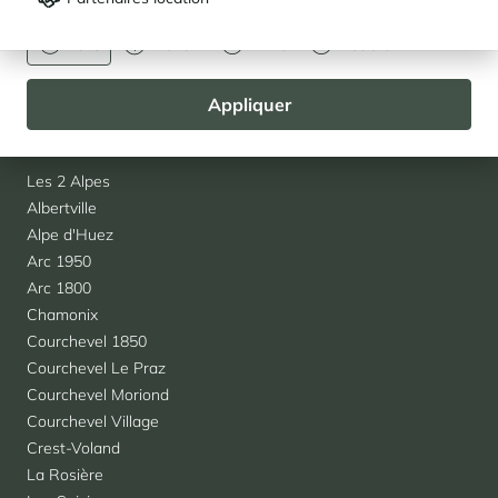
Contact
Recrutement
Euro
Dollar
Livre
Rouble
Partenaires
Team Cimalpes
Appliquer
Agences
Les 2 Alpes
Albertville
Alpe d'Huez
Arc 1950
Arc 1800
Chamonix
Courchevel 1850
Courchevel Le Praz
Courchevel Moriond
Courchevel Village
Crest-Voland
La Rosière