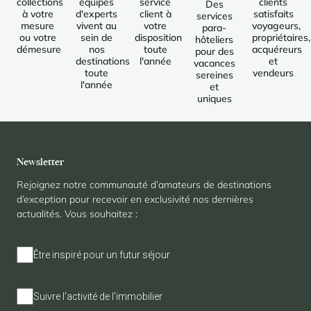
collections
équipes
service
clients
Des
à votre
d'experts
client à
satisfaits
services
mesure
vivent au
votre
voyageurs,
para-
ou votre
sein de
disposition
propriétaires,
hôteliers
démesure
nos
toute
acquéreurs
pour des
destinations
l'année
et
vacances
toute
vendeurs
sereines
l'année
et
uniques
Newsletter
Rejoignez notre communauté d’amateurs de destinations
d’exception pour recevoir en exclusivité nos dernières
actualités. Vous souhaitez :
Être inspiré pour un futur séjour
Suivre l'activité de l'immobilier