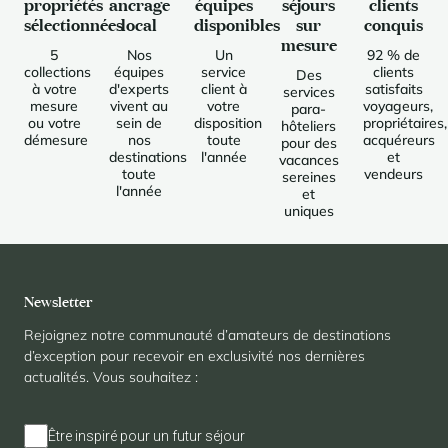
propriétés
ancrage
équipes
séjours
clients
sélectionnées
local
disponibles
sur
conquis
mesure
5
Nos
Un
92 % de
collections
équipes
service
clients
Des
à votre
d'experts
client à
satisfaits
services
mesure
vivent au
votre
voyageurs,
para-
ou votre
sein de
disposition
propriétaires,
hôteliers
démesure
nos
toute
acquéreurs
pour des
destinations
l'année
et
vacances
toute
vendeurs
sereines
l'année
et
uniques
Newsletter
Rejoignez notre communauté d’amateurs de destinations
d’exception pour recevoir en exclusivité nos dernières
actualités. Vous souhaitez :
Être inspiré pour un futur séjour