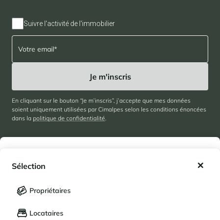
Suivre l'activité de l'immobilier
En cliquant sur le bouton “Je m’inscris”, j’accepte que mes données
soient uniquement utilisées par Cimalpes selon les conditions énoncées
dans la
politique de confidentialité
.
Suivez-nous
Mes favoris
Sélection
Mes séjours enregistrés (
0
)
Sélection
Propriétaires
À propos
LANGUE
Mes propriétés enregistrées (
0
)
Cimalpes
Locataires
Français
English
Avis clients