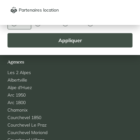
Questions fréquentes
Partenaires location
DEVISE
Blog
Contact
Euro
Dollar
Livre
Rouble
Recrutement
Partenaires
Appliquer
Team Cimalpes
Agences
Les 2 Alpes
Albertville
Alpe d'Huez
Arc 1950
Arc 1800
Chamonix
Courchevel 1850
Courchevel Le Praz
Courchevel Moriond