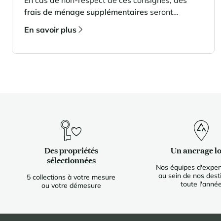
En cas de non-respect de ces consignes, des
frais de ménage supplémentaires
seront
appliqués en fin de séjour et déduits du dépôt
En savoir plus
de garantie.
Des propriétés
Un ancrage lo
sélectionnées
Nos équipes d'expert
au sein de nos dest
5 collections à votre mesure
toute l'anné
ou votre démesure