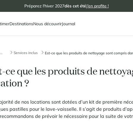
Préparez l'hiver 2027
dès cet été
J’en profite !
timer
Destinations
Nous découvrir
Journal
...
Services inclus
Est-ce que les produits de nettoyage sont compris dans
t-ce que les produits de nettoy
cation ?
jorité de nos locations sont dotées d’un kit de première néc
ues pastilles pour le lave-vaisselle. Il s’agit de produits d’a
recommandons de prévoir le nécessaire pour la suite de votr