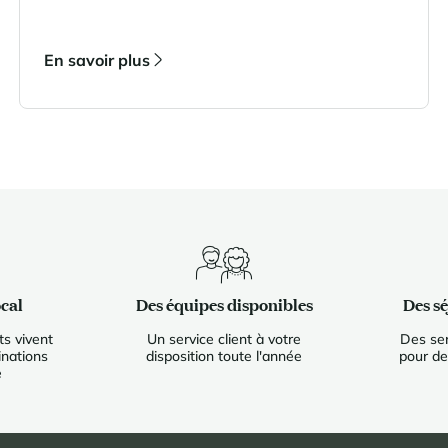
Le kit vaisselle : éponge, liquide vaisselle,
pastilles de lave-vaisselle
Les lits faits dès l’arrivée des occupants.
En savoir plus
cal
Des équipes disponibles
Des s
s vivent
Un service client à votre
Des ser
inations
disposition toute l'année
pour de
e