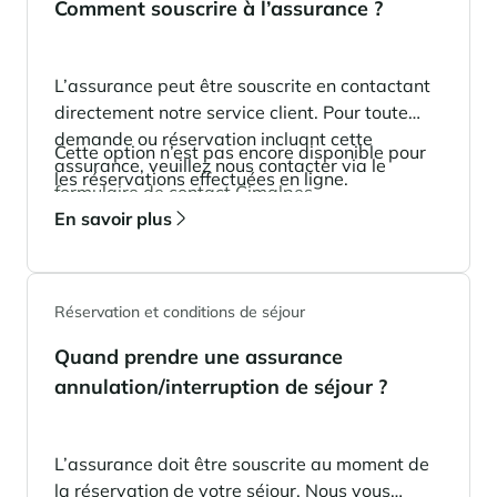
En savoir plus
Comment souscrire à l’assurance ?
pour investir en montagne. Et un levier puissant pour redessiner une
Saint-Martin-de-Belleville
Le Kandahar
montagne vivante, attractive à l’année et génératrice de nouveaux
Inspirations séjours
usages.
Résidence exclusive à Val d'Isère
Serre Chevalier
En savoir plus
L’assurance peut être souscrite en contactant
Tignes
directement notre service client. Pour toute
demande ou réservation incluant cette
Val d'Isère
Cette option n’est pas encore disponible pour
assurance, veuillez nous contacter via le
les réservations effectuées en ligne.
Val Thorens
formulaire de contact Cimalpes
.
En savoir plus
Votre séjour au coeur de la station
Notre sélection pour profiter pleinement de l'animation et
Réservation et conditions de séjour
des services
Quand prendre une assurance
En savoir plus
L’été, nouvelle saison du bien-être en montagne
annulation/interruption de séjour ?
La montagne s’affirme de plus en plus comme une destination
dynamique l’été, avec une progression de la fréquentation, une saison
plus longue, une diversification des clientèles et un développement
L’assurance doit être souscrite au moment de
marqué des pratiques hors ski.
Inspirations séjours
la réservation de votre séjour. Nous vous