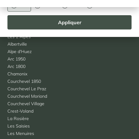
Partenaires
Euro
Dollar
Livre
Rouble
Team Cimalpes
Appliquer
Agences
Les 2 Alpes
Albertville
Alpe d'Huez
Arc 1950
Arc 1800
Chamonix
Courchevel 1850
Courchevel Le Praz
Courchevel Moriond
Courchevel Village
Crest-Voland
La Rosière
Les Saisies
Les Menuires