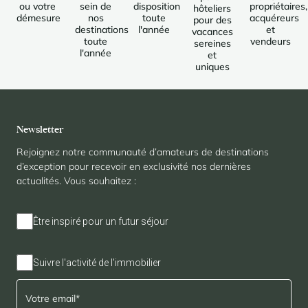
ou votre
sein de
disposition
propriétaires,
hôteliers
démesure
nos
toute
acquéreurs
pour des
destinations
l'année
et
vacances
toute
vendeurs
sereines
l'année
et
uniques
Newsletter
Rejoignez notre communauté d’amateurs de destinations
d’exception pour recevoir en exclusivité nos dernières
actualités. Vous souhaitez :
Être inspiré pour un futur séjour
Suivre l'activité de l'immobilier