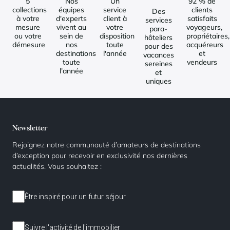
5
Nos
Un
92 % de
collections
équipes
service
clients
Des
à votre
d'experts
client à
satisfaits
services
mesure
vivent au
votre
voyageurs,
para-
ou votre
sein de
disposition
propriétaires,
hôteliers
démesure
nos
toute
acquéreurs
pour des
destinations
l'année
et
vacances
toute
vendeurs
sereines
l'année
et
uniques
Newsletter
Rejoignez notre communauté d’amateurs de destinations
d’exception pour recevoir en exclusivité nos dernières
actualités. Vous souhaitez :
Être inspiré pour un futur séjour
Suivre l'activité de l'immobilier