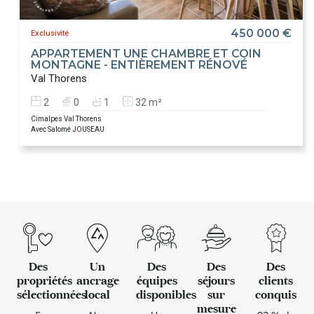
450 000 €
Exclusivité
APPARTEMENT UNE CHAMBRE ET COIN
MONTAGNE - ENTIÈREMENT RÉNOVÉ
Val Thorens
2
0
1
32 m²
Cimalpes Val Thorens
Avec Salomé JOUSEAU
Des
Un
Des
Des
Des
propriétés
ancrage
équipes
séjours
clients
sélectionnées
local
disponibles
sur
conquis
mesure