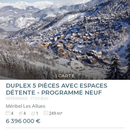
|
CARTE
DUPLEX 5 PIÈCES AVEC ESPACES
DÉTENTE - PROGRAMME NEUF
RÉFÉRENCE : 7733-B20
Méribel Les Allues
4
4
1
249 m²
6 396 000 €