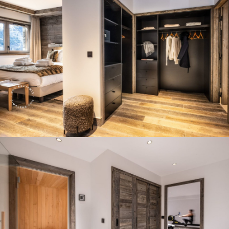
Panorama 2026
Etude annuelle de l'immobilier de montagne par Cimalpes
En savoir plus
Où trouver les plus beaux spots de ski hors-piste dans les Alpes
françaises ?
Vous attendez les chutes de neige comme d'autres guettent le lever
du soleil ? Vous snobez les pistes damées pour leur préférer les
grands espaces vierges de traces ? Vous faites sans doute partie de
ces adeptes du ski hors-piste. Découvrez notre sélection de secteurs
mythiques où la poudreuse se mérite - et se savoure.