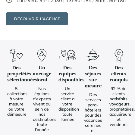
Lun.-Ven.: 9h-12h30 | 13h30-18h / Sam.: 9h-18h
DÉCOUVRIR L'AGENCE
Des
Un
Des
Des
Des
propriétés
ancrage
équipes
séjours
clients
sélectionnées
local
disponibles
sur
conquis
mesure
5
Nos
Un
92 % de
collections
équipes
service
clients
Des
à votre
d'experts
client à
satisfaits
services
mesure
vivent au
votre
voyageurs,
para-
ou votre
sein de
disposition
propriétaires,
hôteliers
démesure
nos
toute
acquéreurs
pour des
destinations
l'année
et
vacances
toute
vendeurs
sereines
l'année
et