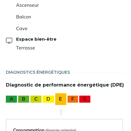
Ascenseur
Balcon
Cave
Espace bien-être
Terrasse
DIAGNOSTICS ÉNERGÉTIQUES
Diagnostic de performance énergétique (DPE)
A
B
C
D
E
F
G
Consommation
(énergie primaire)