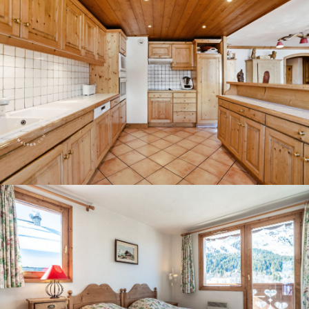
Panorama 2026
Etude annuelle de l'immobilier de montagne par Cimalpes
En savoir plus
Où trouver les plus beaux spots de ski hors-piste dans les Alpes
françaises ?
Vous attendez les chutes de neige comme d'autres guettent le lever
du soleil ? Vous snobez les pistes damées pour leur préférer les
grands espaces vierges de traces ? Vous faites sans doute partie de
ces adeptes du ski hors-piste. Découvrez notre sélection de secteurs
mythiques où la poudreuse se mérite - et se savoure.