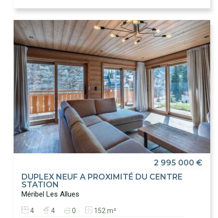
2 995 000 €
DUPLEX NEUF A PROXIMITÉ DU CENTRE
STATION
Méribel Les Allues
4
4
0
152 m²