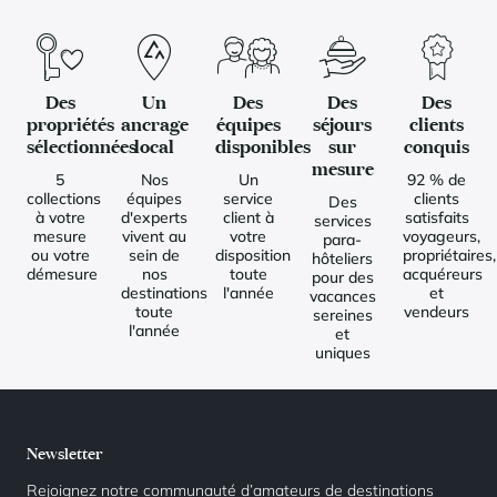
Des
Un
Des
Des
Des
propriétés
ancrage
équipes
séjours
clients
sélectionnées
local
disponibles
sur
conquis
mesure
5
Nos
Un
92 % de
collections
équipes
service
clients
Des
à votre
d'experts
client à
satisfaits
services
mesure
vivent au
votre
voyageurs,
para-
ou votre
sein de
disposition
propriétaires,
hôteliers
démesure
nos
toute
acquéreurs
pour des
destinations
l'année
et
vacances
toute
vendeurs
sereines
l'année
et
uniques
Newsletter
Rejoignez notre communauté d’amateurs de destinations