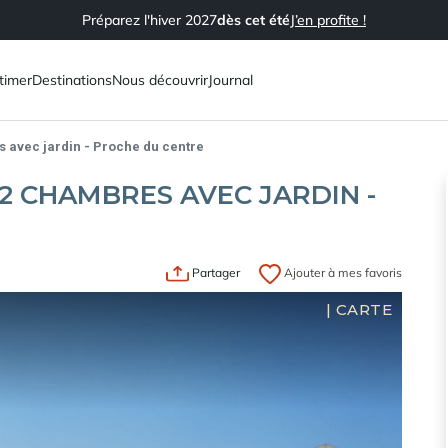
Préparez l'hiver 2027
dès cet été
J’en profite !
timer
Destinations
Nous découvrir
Journal
 avec jardin - Proche du centre
 CHAMBRES AVEC JARDIN -
Partager
Ajouter à mes favoris
|
CARTE