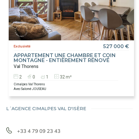
527 000 €
Exclusivité
APPARTEMENT UNE CHAMBRE ET COIN
MONTAGNE - ENTIÈREMENT RÉNOVÉ
Val Thorens
2
0
1
32 m²
Cimalpes Val Thorens
Avec Salomé JOUSEAU
L´AGENCE CIMALPES VAL D'ISÈRE
+33 4 79 09 23 43