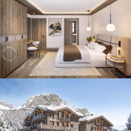
Panorama 2026
Etude annuelle de l'immobilier de montagne par Cimalpes
En savoir plus
Où trouver les plus beaux spots de ski hors-piste dans les Alpes
françaises ?
Vous attendez les chutes de neige comme d'autres guettent le lever
du soleil ? Vous snobez les pistes damées pour leur préférer les
grands espaces vierges de traces ? Vous faites sans doute partie de
ces adeptes du ski hors-piste. Découvrez notre sélection de secteurs
mythiques où la poudreuse se mérite - et se savoure.