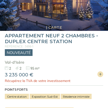
|
CARTE
APPARTEMENT NEUF 2 CHAMBRES -
DUPLEX CENTRE STATION
RÉFÉRENCE : 5616-1
NOUVEAUTÉ
Val-d'Isère
2
2
95 m²
3 235 000 €
Récupérez la TVA de votre investissement
POINTS FORTS
Centre station
Exposition Sud-Est
Résidence intimiste