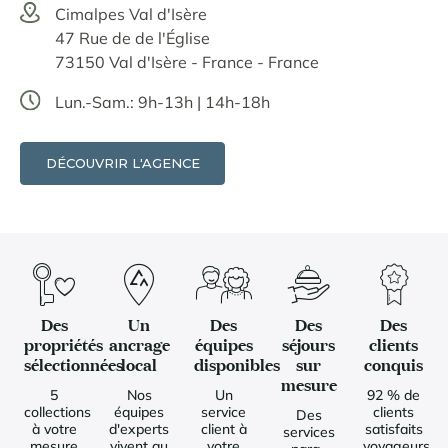
Cimalpes Val d'Isère
47 Rue de de l'Église
73150 Val d'Isère - France - France
Lun.-Sam.: 9h-13h | 14h-18h
DÉCOUVRIR L'AGENCE
Des
Un
Des
Des
Des
propriétés
ancrage
équipes
séjours
clients
sélectionnées
local
disponibles
sur
conquis
mesure
5
Nos
Un
92 % de
collections
équipes
service
clients
Des
à votre
d'experts
client à
satisfaits
services
mesure
vivent au
votre
voyageurs,