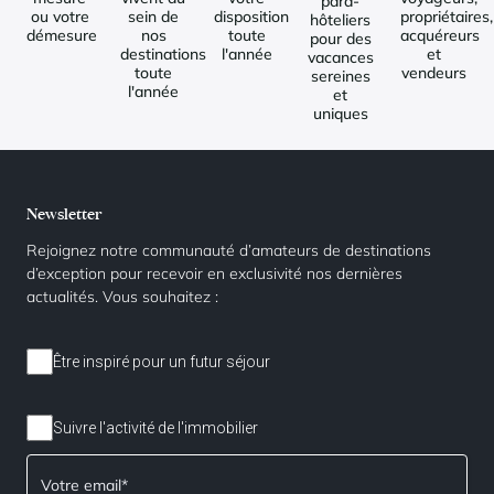
para-
ou votre
sein de
disposition
propriétaires,
hôteliers
démesure
nos
toute
acquéreurs
pour des
destinations
l'année
et
vacances
toute
vendeurs
sereines
l'année
et
uniques
Newsletter
Rejoignez notre communauté d’amateurs de destinations
d’exception pour recevoir en exclusivité nos dernières
actualités. Vous souhaitez :
Être inspiré pour un futur séjour
Suivre l'activité de l'immobilier