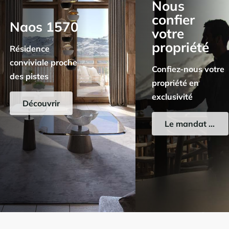
Nous
confier
Naos 1570
votre
propriété
Résidence
conviviale proche
Confiez-nous votre
des pistes
propriété en
exclusivité
Découvrir
Le mandat exclusif