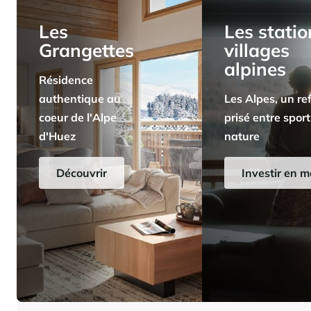
Les
Les statio
Grangettes
villages
alpines
Résidence
authentique au
Les Alpes, un re
coeur de l'Alpe
prisé entre sport
d'Huez
nature
Découvrir