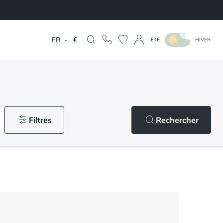
FR
-
€
ÉTÉ
HIVER
Filtres
Rechercher