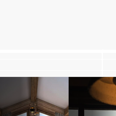
halet de prestige 7 pièces - proche des pistes
Chalet
int-Martin-de-Belleville
Saint-Ma
⸱
⸱
 chambres
6 salles de bains
340 m²
4 cham
 600 000 €
1 680 