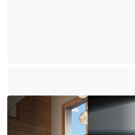
Maison avec potentiel d'aménagement à quelques pas des remontées mécaniques
C
Saint-Martin-de-Belleville
Sa
⸱
⸱
4 chambres
4 salles de bains
118 m²
5
975 000 €
1