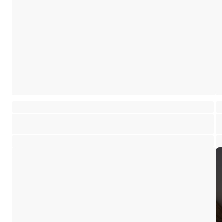
Chalet chaleureux neuf meublé avec vue montagnes
C
Saint-Martin-de-Belleville
Sa
⸱
⸱
4 chambres
4 salles de bains
160 m²
6
1 395 000 €
5