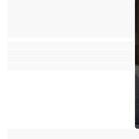
Chalet 6 pièces rénové dans un village calme
Saint-Martin-de-Belleville
⸱
⸱
5 chambres
5 salles de bains
230 m²
850 000 €