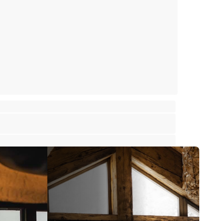
 dans un village typique - Vue panoramique
rtin-de-Belleville
⸱
⸱
bres
2 salles de bains
185 m²
000 €