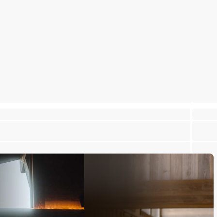
halet familial spacieux - Bon rendement locatif
Spacie
int-Martin-de-Belleville
Saint-Ma
⸱
⸱
 chambres
3 salles de bains
139 m²
10 cha
 175 000 €
1 715 