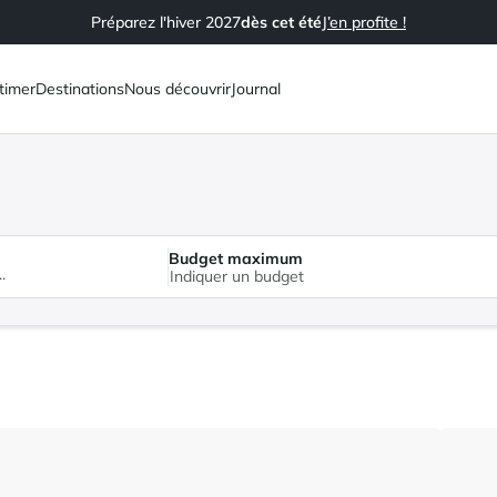
Préparez l'hiver 2027
dès cet été
J’en profite !
timer
Destinations
Nous découvrir
Journal
Budget maximum
.