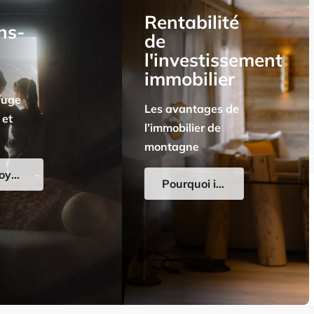
Rentabilité
ns-
de
l'investissement
immobilier
fuge
Les avantages de
 et
l’immobilier de
S
montagne
Investir en moyenne altitude
Pourquoi investir ?