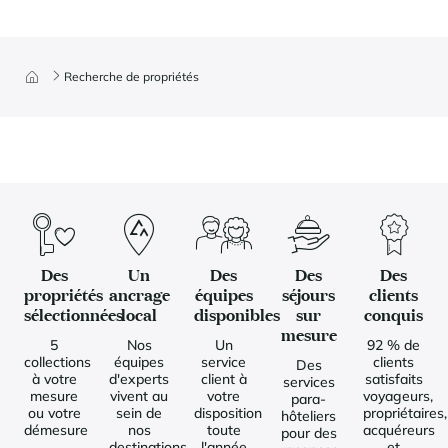
Recherche de propriétés
Des
Un
Des
Des
Des
propriétés
ancrage
équipes
séjours
clients
sélectionnées
local
disponibles
sur
conquis
mesure
5
Nos
Un
92 % de
collections
équipes
service
clients
Des
à votre
d'experts
client à
satisfaits
services
mesure
vivent au
votre
voyageurs,
para-
ou votre
sein de
disposition
propriétaires,
hôteliers
démesure
nos
toute
acquéreurs
pour des
destinations
l'année
et