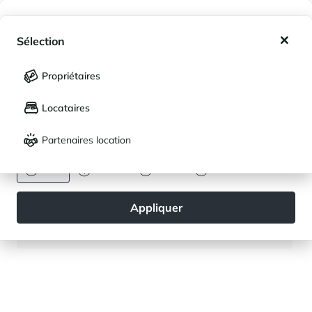
Mes favoris
Sélection
Mes séjours enregistrés (
0
)
Sélection
Propriétaires
LANGUE
Mes propriétés enregistrées (
0
)
Locataires
Français
English
Partenaires location
DEVISE
Euro
Dollar
Livre
Rouble
Chalet - Avec vue panoramique
Appliquer
Les Saisies
⸱
⸱
5 chambres
5 salles de bains
300 m²
2 800 000 €