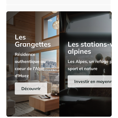
⸱
⸱
10 chambres
6 salles de bains
611 m²
1 596 000 €
Panorama 2026
Etude annuelle de l'immobilier de montagne par Cimalpes
En savoir plus
Les
Grangettes
Les stations-vi
alpines
Résidence
authentique au
Les Alpes, un refuge pris
coeur de l'Alpe
sport et nature
d'Huez
Où trouver les plus beaux spots de ski hors-piste dans les Alpes
françaises ?
Investir en moyenne a
Vous attendez les chutes de neige comme d'autres guettent le lever
Découvrir
du soleil ? Vous snobez les pistes damées pour leur préférer les
grands espaces vierges de traces ? Vous faites sans doute partie de
ces adeptes du ski hors-piste. Découvrez notre sélection de secteurs
mythiques où la poudreuse se mérite - et se savoure.