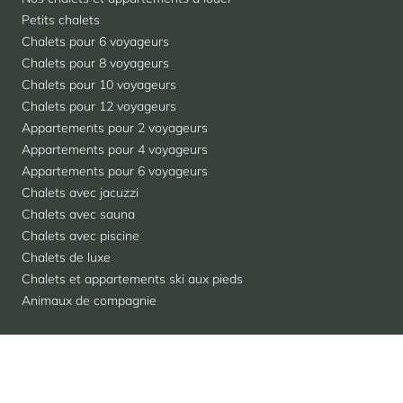
Petits chalets
Chalets pour 6 voyageurs
Chalets pour 8 voyageurs
Chalets pour 10 voyageurs
Chalets pour 12 voyageurs
Appartements pour 2 voyageurs
Appartements pour 4 voyageurs
Appartements pour 6 voyageurs
Chalets avec jacuzzi
Chalets avec sauna
Chalets avec piscine
Chalets de luxe
Chalets et appartements ski aux pieds
Animaux de compagnie
Découvrir
Se connecter
Mot de passe oublié ?
Modifier le mot de passe de
E-mail envoyé
Vendre avec Cimalpes
Accès partenaire réservation séjour
Saisissez l'adresse e-mail utilisée lors de votre inscription et
Acheter avec Cimalpes