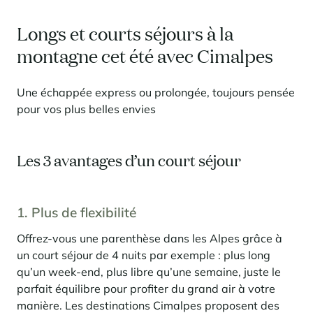
En savoir plus
pour investir en montagne. Et un levier puissant pour redessiner une
Saint-Martin-de-Belleville
Le Kandahar
montagne vivante, attractive à l’année et génératrice de nouveaux
Inspirations séjours
Longs et courts séjours à la
usages.
Résidence exclusive à Val d'Isère
Serre Chevalier
montagne cet été avec Cimalpes
En savoir plus
Tignes
Une échappée express ou prolongée, toujours pensée
Val d'Isère
pour vos plus belles envies
Val Thorens
Les 3 avantages d’un court séjour
Votre séjour au coeur de la station
Notre sélection pour profiter pleinement de l'animation et
des services
1. Plus de flexibilité
En savoir plus
L’été, nouvelle saison du bien-être en montagne
Offrez-vous une parenthèse dans les Alpes grâce à
un court séjour de 4 nuits par exemple : plus long
La montagne s’affirme de plus en plus comme une destination
qu’un week-end, plus libre qu’une semaine, juste le
dynamique l’été, avec une progression de la fréquentation, une saison
plus longue, une diversification des clientèles et un développement
parfait équilibre pour profiter du grand air à votre
marqué des pratiques hors ski.
manière. Les destinations Cimalpes proposent des
Inspirations séjours