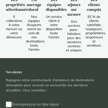
propriétés
ancrage
équipes
séjours
clients
sélectionnées
local
disponibles
sur
conquis
mesure
5
Nos
Un service
92 % de
collections
équipes
client à
clients
Des
à votre
d'experts
votre
satisfaits
services
mesure ou
vivent au
disposition
voyageurs,
para-
votre
sein de
toute
propriétaires,
hôteliers
démesure
nos
l'année
acquéreurs
pour des
destinations
et
vacances
toute
vendeurs
sereines
l'année
et uniques
Newsletter
Rejoignez notre communauté d’amateurs de destinations
d’exception pour recevoir en exclusivité nos dernières
actualités. Vous souhaitez :
Être inspiré pour un futur séjour