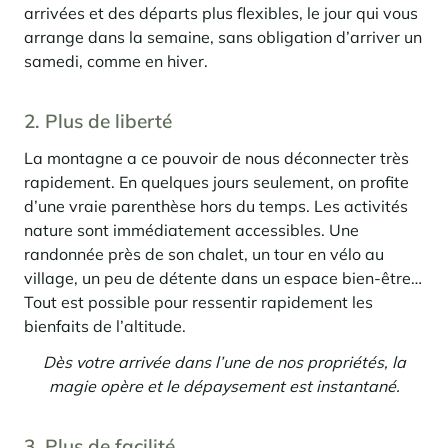
arrivées et des départs plus flexibles, le jour qui vous
Panorama 2026
arrange dans la semaine, sans obligation d’arriver un
Etude annuelle de l'immobilier de montagne par Cimalpes
samedi, comme en hiver.
En savoir plus
2. Plus de liberté
La montagne a ce pouvoir de nous déconnecter très
rapidement. En quelques jours seulement, on profite
d’une vraie parenthèse hors du temps. Les activités
nature sont immédiatement accessibles. Une
randonnée près de son chalet, un tour en vélo au
village, un peu de détente dans un espace bien-être…
Où trouver les plus beaux spots de ski hors-piste dans les Alpes
Tout est possible pour ressentir rapidement les
françaises ?
bienfaits de l’altitude.
Vous attendez les chutes de neige comme d'autres guettent le lever
du soleil ? Vous snobez les pistes damées pour leur préférer les
Dès votre arrivée dans l’une de nos propriétés, la
grands espaces vierges de traces ? Vous faites sans doute partie de
ces adeptes du ski hors-piste. Découvrez notre sélection de secteurs
magie opère et le dépaysement est instantané.
mythiques où la poudreuse se mérite - et se savoure.
3. Plus de facilité