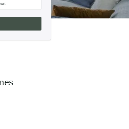
eurs
nnes