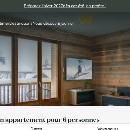
Préparez l'hiver 2027
dès cet été
J’en profite !
timer
Destinations
Nous découvrir
Journal
en appartement pour 6 personnes
Dates
Voyageurs