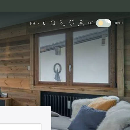
FR
-
€
ÉTÉ
HIVER