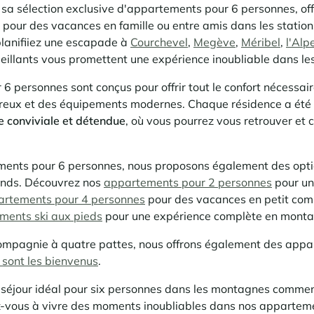
sa sélection exclusive d'appartements pour 6 personnes, of
pour des vacances en famille ou entre amis dans les statio
lanifiiez une escapade à
Courchevel
,
Megève
,
Méribel
,
l'Alp
illants vous promettent une expérience inoubliable dans le
 personnes sont conçus pour offrir tout le confort nécessair
eux et des équipements modernes. Chaque résidence a été 
 conviviale et détendue
, où vous pourrez vous retrouver et 
ments pour 6 personnes, nous proposons également des opti
rands. Découvrez nos
appartements pour 2 personnes
pour u
artements pour 4 personnes
pour des vacances en petit com
ments ski aux pieds
pour une expérience complète en monta
ompagnie à quatre pattes, nous offrons également des appa
sont les bienvenus
.
 séjour idéal pour six personnes dans les montagnes commen
-vous à vivre des moments inoubliables dans nos appartem