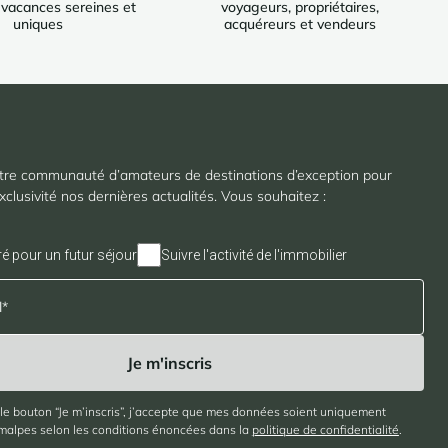
 vacances sereines et
voyageurs, propriétaires,
uniques
acquéreurs et vendeurs
tre communauté d’amateurs de destinations d’exception pour
xclusivité nos dernières actualités. Vous souhaitez :
ré pour un futur séjour
Suivre l'activité de l'immobilier
 le bouton “Je m’inscris”, j’accepte que mes données soient uniquement
imalpes selon les conditions énoncées dans la
politique de confidentialité
.