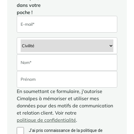
dans votre
Panorama 2026
poche !
Etude annuelle de l'immobilier de montagne par Cimalpes
En savoir plus
Où trouver les plus beaux spots de ski hors-piste dans les Alpes
En soumettant ce formulaire, j'autorise
françaises ?
Cimalpes à mémoriser et utiliser mes
Vous attendez les chutes de neige comme d'autres guettent le lever
du soleil ? Vous snobez les pistes damées pour leur préférer les
données pour des motifs de communication
grands espaces vierges de traces ? Vous faites sans doute partie de
et relation client. Voir notre
ces adeptes du ski hors-piste. Découvrez notre sélection de secteurs
mythiques où la poudreuse se mérite - et se savoure.
politique de confidentialité
.
J'ai pris connaissance de la politique de