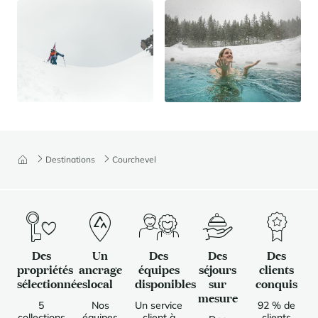
Destinations
Courchevel
Des
Un
Des
Des
Des
propriétés
ancrage
équipes
séjours
clients
sélectionnées
local
disponibles
sur
conquis
mesure
5
Nos
Un service
92 % de
collections
équipes
client à
clients