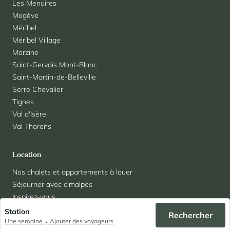
Les Menuires
Megève
Méribel
Méribel Village
Morzine
Saint-Gervais Mont-Blanc
Saint-Martin-de-Belleville
Serre Chevalier
Tignes
Val d'Isère
Val Thorens
Location
Nos chalets et appartements à louer
Séjourner avec cimalpes
Inspirez-vous
La conciergerie Cimalpes
Station
Rechercher
Organisez votre séjour avec un agent
Une semaine
Ajouter des voyageurs
•