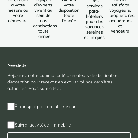
Des
à votre
d'experts
votre
satisfaits
services
mesure ou
vivent au
disposition
voyageurs,
para-
votre
sein de
toute
propriétaires,
hôteliers
démesure
nos
l'année
acquéreurs
pour des
destinations
et
vacances
toute
vendeurs
sereines
l'année
et uniques
Newsletter
Rejoignez notre communauté d’amateurs de destinations
d’exception pour recevoir en exclusivité nos dernières
actualités. Vous souhaitez :
Être inspiré pour un futur séjour
Suivre l'activité de l'immobilier