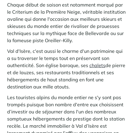
Chaque début de saison est notamment marqué par
Panorama 2026
le Criterium de la Première Neige, véritable institution
Etude annuelle de l'immobilier de montagne par Cimalpes
avaline qui donne l'occasion aux meilleurs skieurs et
En savoir plus
skieuses du monde entier de rivaliser de prouesses
techniques sur la mythique face de Bellevarde ou sur
la fameuse piste Oreiller-Killy.
Val d'Isère, c'est aussi le charme d'un patrimoine qui
a su traverser le temps tout en préservant son
authenticité. Son église baroque, ses
chalets
de pierre
et de lauzes, ses restaurants traditionnels et ses
hébergements de haut standing en font une
Où trouver les plus beaux spots de ski hors-piste dans les Alpes
destination aux mille atouts.
françaises ?
Les touristes alpins du monde entier ne s'y sont pas
Vous attendez les chutes de neige comme d'autres guettent le lever
du soleil ? Vous snobez les pistes damées pour leur préférer les
trompés puisque bon nombre d'entre eux choisissent
grands espaces vierges de traces ? Vous faites sans doute partie de
d’investir ou de séjourner dans l'un des nombreux
ces adeptes du ski hors-piste. Découvrez notre sélection de secteurs
mythiques où la poudreuse se mérite - et se savoure.
somptueux hébergements de prestige dont la station
recèle.
Le marché immobilier à Val d’Isère est