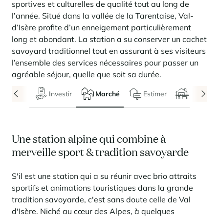
Locations saison
Nous recrutons
des services
rencontrent
sportives et culturelles de qualité tout au long de
Courchevel Le Praz
Gérer mon bien
En savoir plus
En savoir plus
En savoir plus
l’année.
Situé dans la vallée de la Tarentaise, Val-
En savoir plus
En savoir plus
Résidences
Courchevel Moriond
NOS DERNIERS ARTICLES
SERVICES
Nos honoraires
d’Isère profite d’un enneigement particulièrement
Collections
long et abondant. La station a su conserver un cachet
Conseils immobiliers
Courchevel Village
Propriétaires
Questions fréquentes
savoyard traditionnel tout en assurant à ses visiteurs
Voir tous nos séjours
Crest-Voland
Expertise marché
l’ensemble des services nécessaires pour passer un
agréable séjour, quelle que soit sa durée.
La Rosière
Questions fréquentes
Découvrir La Rosière
Investir
Marché
Estimer
Chalets
Un cadre ensoleillé où nature et douceur de vivre se
Les Saisies
SERVICES
rencontrent
Les Menuires
En savoir plus
Niveaux de services
Découvrir La Rosière
Le Kandahar
Un cadre ensoleillé où nature et douceur de vivre se
Résidence exclusive à Val d'Isère
Megève
Pass conciergerie
Une station alpine qui combine à
rencontrent
En savoir plus
merveille sport & tradition savoyarde
En savoir plus
Méribel
Louer mon bien
Panorama 2026
Etude annuelle de l'immobilier de montagne par Cimalpes
Méribel Village
Besoin d'inspiration ?
S'il est une station qui a su réunir avec brio attraits
En savoir plus
sportifs et animations touristiques dans la grande
Rénover, réhabiliter, rentabiliser
Morzine
Questions fréquentes
Cimalpes vous accompagne à chaque étape
tradition savoyarde, c'est sans doute celle de Val
Estimez votre bien sans engagements avec nos outils
Face à un parc vieillissant et à une construction neuve ralentie, la
Saint-Gervais Mont-Blanc
d'Isère. Niché au cœur des Alpes, à quelques
rénovation et la réhabilitation deviennent une stratégie gagnante