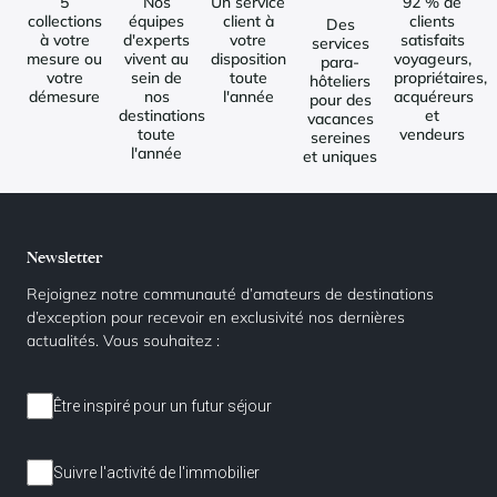
5
Nos
Un service
92 % de
collections
équipes
client à
clients
Des
à votre
d'experts
votre
satisfaits
services
mesure ou
vivent au
disposition
voyageurs,
para-
votre
sein de
toute
propriétaires,
hôteliers
démesure
nos
l'année
acquéreurs
pour des
destinations
et
vacances
toute
vendeurs
sereines
l'année
et uniques
Newsletter
Rejoignez notre communauté d’amateurs de destinations
d’exception pour recevoir en exclusivité nos dernières
actualités. Vous souhaitez :
Être inspiré pour un futur séjour
Suivre l'activité de l'immobilier