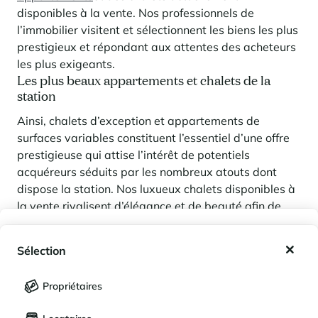
disponibles à la vente. Nos professionnels de
l’immobilier visitent et sélectionnent les biens les plus
prestigieux et répondant aux attentes des acheteurs
les plus exigeants.
Les plus beaux appartements et chalets de la
station
Ainsi, chalets d’exception et appartements de
surfaces variables constituent l’essentiel d’une offre
prestigieuse qui attise l’intérêt de potentiels
acquéreurs séduits par les nombreux atouts dont
dispose la station. Nos luxueux chalets disponibles à
la vente rivalisent d’élégance et de beauté afin de
séduire les futurs acquéreurs en quête d’un bien
Mes favoris
d’exception au pied des pistes qu’ils cherchent à y
Sélection
habiter ou y investir.
Mes séjours enregistrés (
0
)
Sélection
Dans un cadre traditionnel enchanteur, vous voilà
Propriétaires
LANGUE
instantanément transporté(e) dans un univers dédié
Mes propriétés enregistrées (
0
)
au confort et au bien-être.
Après avoir vécu