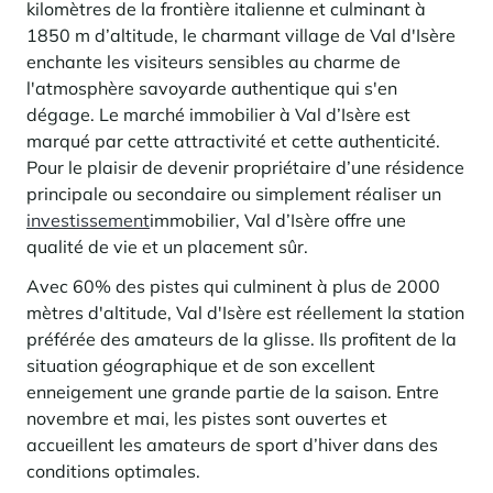
En savoir plus
kilomètres de la frontière italienne et culminant à
pour investir en montagne. Et un levier puissant pour redessiner une
Saint-Martin-de-Belleville
Le Kandahar
montagne vivante, attractive à l’année et génératrice de nouveaux
1850 m d’altitude, le charmant village de Val d'Isère
Inspirations séjours
usages.
Résidence exclusive à Val d'Isère
enchante les visiteurs sensibles au charme de
Serre Chevalier
En savoir plus
l'atmosphère savoyarde authentique qui s'en
Tignes
dégage.
Le marché immobilier à Val d’Isère est
marqué par cette attractivité et cette authenticité.
Val d'Isère
Pour le plaisir de devenir propriétaire d’une résidence
Val Thorens
principale ou secondaire ou simplement réaliser un
investissement
immobilier, Val d’Isère offre une
qualité de vie et un placement sûr.
Votre séjour au coeur de la station
Avec 60% des pistes qui culminent à plus de 2000
Notre sélection pour profiter pleinement de l'animation et
mètres d'altitude, Val d'Isère est réellement la station
des services
préférée des amateurs de la glisse. Ils profitent de la
En savoir plus
situation géographique et de son excellent
L’été, nouvelle saison du bien-être en montagne
enneigement une grande partie de la saison. Entre
La montagne s’affirme de plus en plus comme une destination
novembre et mai, les pistes sont ouvertes et
dynamique l’été, avec une progression de la fréquentation, une saison
accueillent les amateurs de sport d’hiver dans des
plus longue, une diversification des clientèles et un développement
conditions optimales.
marqué des pratiques hors ski.
Inspirations séjours