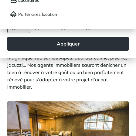
Locataires
Français
English
intensément les joies du ski, quel ultime privilège de
pouvoir jouir d’un chalet aux volumes hors normes,
Partenaires location
DEVISE
bénéficiant de prestations haut de gamme et
Euro
Dollar
Livre
Rouble
capable d’accueillir vos proches pour d’inoubliables
séjours à la montagne ! Les prestations des
logements permettent d’atteindre voire dépasser les
Appliquer
attentes des acheteurs : grandes terrasses,
magnifique vue sur les Alpes, quartier calme, piscine,
jacuzzi… Nos agents immobiliers sauront dénicher un
bien à rénover à votre goût ou un bien parfaitement
rénové pour s’adapter à votre projet d’achat
immobilier.