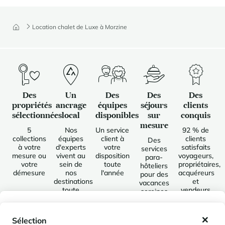
Location chalet de Luxe à Morzine
Des
Un
Des
Des
Des
propriétés
ancrage
équipes
séjours
clients
sélectionnées
local
disponibles
sur
conquis
mesure
5
Nos
Un service
92 % de
collections
équipes
client à
clients
Des
à votre
d'experts
votre
satisfaits
services
mesure ou
vivent au
disposition
voyageurs,
para-
votre
sein de
toute
propriétaires,
hôteliers
démesure
nos
l'année
acquéreurs
pour des
destinations
et
vacances
toute
vendeurs
sereines
l'année
et uniques
Mes favoris
Sélection