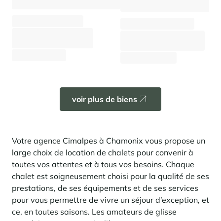
En savoir plus
pour investir en montagne. Et un levier puissant pour redessiner une
Saint-Martin-de-Belleville
Le Kandahar
montagne vivante, attractive à l’année et génératrice de nouveaux
Inspirations séjours
Chalet Athina
usages.
Résidence exclusive à Val d'Isère
Chalet Eole
Serre Chevalier
Chamonix - Les Houches
Chamonix - Centre & proche centre
En savoir plus
⸱
⸱
⸱
⸱
12 voyageurs
6 chambres
170 m²
8 voyageurs
4 chambres
190 
Tignes
3 163 €
Dès
/semaine
3 054 €
Dès
/semaine
Val d'Isère
Val Thorens
voir plus de biens
Votre séjour au coeur de la station
Notre sélection pour profiter pleinement de l'animation et
Votre agence Cimalpes à Chamonix vous propose un
des services
large choix de location de chalets pour convenir à
En savoir plus
toutes vos attentes et à tous vos besoins. Chaque
L’été, nouvelle saison du bien-être en montagne
chalet est soigneusement choisi pour la qualité de ses
La montagne s’affirme de plus en plus comme une destination
prestations, de ses équipements et de ses services
dynamique l’été, avec une progression de la fréquentation, une saison
pour vous permettre de vivre un séjour d’exception, et
plus longue, une diversification des clientèles et un développement
marqué des pratiques hors ski.
ce, en toutes saisons. Les amateurs de glisse
Inspirations séjours