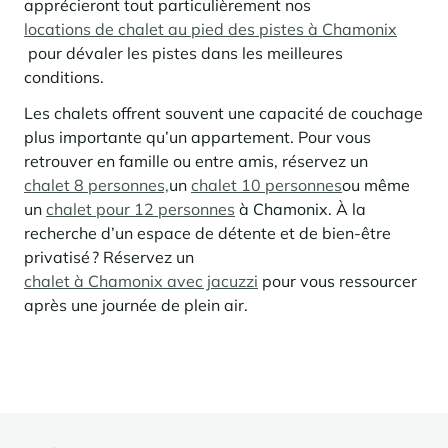
apprécieront tout particulièrement nos
locations de chalet au pied des pistes à Chamonix
Panorama 2026
Etude annuelle de l'immobilier de montagne par Cimalpes
pour dévaler les pistes dans les meilleures
conditions.
En savoir plus
Les chalets offrent souvent une capacité de couchage
plus importante qu’un appartement. Pour vous
retrouver en famille ou entre amis, réservez
un
chalet 8 personnes,
un
chalet 10 personnes
ou même
un
chalet pour 12 personnes
à Chamonix. À la
recherche d’un espace de détente et de bien-être
privatisé ? Réservez un
chalet à Chamonix avec jacuzzi
pour vous ressourcer
Où trouver les plus beaux spots de ski hors-piste dans les Alpes
après une journée de plein air.
françaises ?
Vous attendez les chutes de neige comme d'autres guettent le lever
du soleil ? Vous snobez les pistes damées pour leur préférer les
grands espaces vierges de traces ? Vous faites sans doute partie de
ces adeptes du ski hors-piste. Découvrez notre sélection de secteurs
mythiques où la poudreuse se mérite - et se savoure.