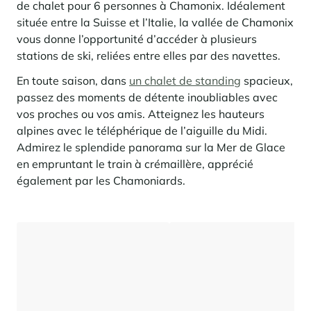
Locations saison
Nous recrutons
des services
rencontrent
de chalet pour 6 personnes à Chamonix. Idéalement
Courchevel Le Praz
Gérer mon bien
En savoir plus
En savoir plus
En savoir plus
située entre la Suisse et l’Italie, la vallée de Chamonix
En savoir plus
En savoir plus
Résidences
Courchevel Moriond
NOS DERNIERS ARTICLES
SERVICES
Nos honoraires
vous donne l’opportunité d’accéder à plusieurs
Collections
stations de ski, reliées entre elles par des navettes.
Conseils immobiliers
Courchevel Village
Propriétaires
Questions fréquentes
Voir tous nos séjours
En toute saison, dans
un chalet de standing
spacieux,
Crest-Voland
Expertise marché
passez des moments de détente inoubliables avec
La Rosière
vos proches ou vos amis. Atteignez les hauteurs
Questions fréquentes
Découvrir La Rosière
alpines avec le téléphérique de l’aiguille du Midi.
Un cadre ensoleillé où nature et douceur de vivre se
Les Saisies
SERVICES
rencontrent
Admirez le splendide panorama sur la Mer de Glace
en empruntant le train à crémaillère, apprécié
Les Menuires
En savoir plus
Niveaux de services
Découvrir La Rosière
Le Kandahar
également par les Chamoniards.
Un cadre ensoleillé où nature et douceur de vivre se
Résidence exclusive à Val d'Isère
Megève
Pass conciergerie
rencontrent
En savoir plus
En savoir plus
Méribel
Louer mon bien
Panorama 2026
Etude annuelle de l'immobilier de montagne par Cimalpes
Méribel Village
Besoin d'inspiration ?
En savoir plus
Rénover, réhabiliter, rentabiliser
Morzine
Questions fréquentes
Cimalpes vous accompagne à chaque étape
Estimez votre bien sans engagements avec nos outils
Face à un parc vieillissant et à une construction neuve ralentie, la
Saint-Gervais Mont-Blanc
rénovation et la réhabilitation deviennent une stratégie gagnante